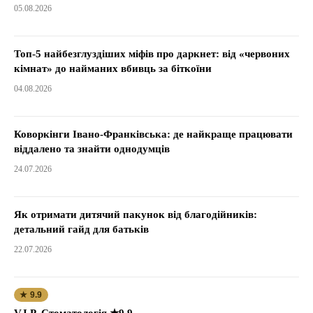
05.08.2026
Топ-5 найбезглуздіших міфів про даркнет: від «червоних
кімнат» до найманих вбивць за біткоїни
04.08.2026
Коворкінги Івано-Франківська: де найкраще працювати
віддалено та знайти однодумців
24.07.2026
Як отримати дитячий пакунок від благодійників:
детальний гайд для батьків
22.07.2026
★ 9.9
V.I.P. Стоматологія ★9.9