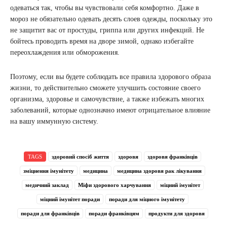
одеваться так, чтобы вы чувствовали себя комфортно. Даже в
мороз не обязательно одевать десять слоев одежды, поскольку это
не защитит вас от простуды, гриппа или других инфекций. Не
бойтесь проводить время на дворе зимой, однако избегайте
переохлаждения или обморожения.
Поэтому, если вы будете соблюдать все правила здорового образа
жизни, то действительно сможете улучшить состояние своего
организма, здоровье и самочувствие, а также избежать многих
заболеваний, которые однозначно имеют отрицательное влияние
на вашу иммунную систему.
TAGS
здоровий спосіб життя
здоровя
здоровя франківців
зміцнення імунітету
медицина
медицина здоровя рак лікування
медичний заклад
Міфи здорового харчування
міцний імунітет
міцний імунітет поради
поради для міцного імунітету
поради для франківців
поради франківцям
продукти для здоровя