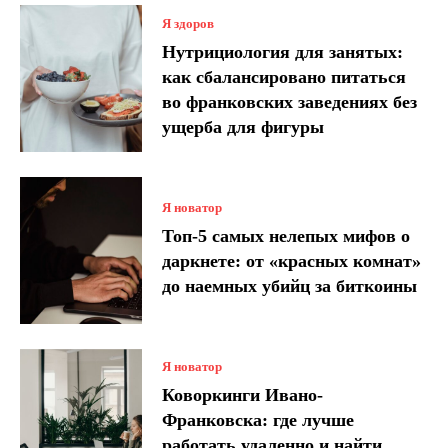
Я здоров
Нутрициология для занятых:
как сбалансировано питаться
во франковских заведениях без
ущерба для фигуры
Я новатор
Топ-5 самых нелепых мифов о
даркнете: от «красных комнат»
до наемных убийц за биткоины
Я новатор
Коворкинги Ивано-
Франковска: где лучше
работать удаленно и найти