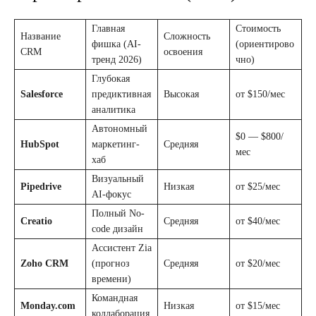
Главная
Стоимость
Название
Сложность
фишка (AI-
(ориентирово
CRM
освоения
тренд 2026)
чно)
Глубокая
Salesforce
предиктивная
Высокая
от $150/мес
аналитика
Автономный
$0 — $800/
HubSpot
маркетинг-
Средняя
мес
хаб
Визуальный
Pipedrive
Низкая
от $25/мес
AI-фокус
Полный No-
Creatio
Средняя
от $40/мес
code дизайн
Ассистент Zia
Zoho CRM
(прогноз
Средняя
от $20/мес
времени)
Командная
Monday.com
Низкая
от $15/мес
коллаборация