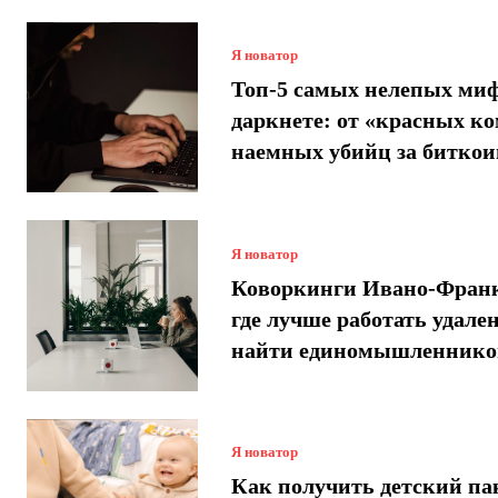
Я новатор
Топ-5 самых нелепых миф
даркнете: от «красных ко
наемных убийц за битко
Я новатор
Коворкинги Ивано-Франк
где лучше работать удале
найти единомышленнико
Я новатор
Как получить детский па