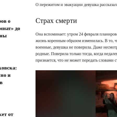
О пережитом и эвакуации девушка рассказа
Страх смерти
ов о
мнат» до
Она вспоминает: утром 24 февраля планировал
ины
жизнь коренным образом изменилась. В то, 
военные, девушка не поверила. Даже несмотря
родные. Поверила только тогда, когда недале
признается, что не может передать словами 
овска:
нно и
в
кет от