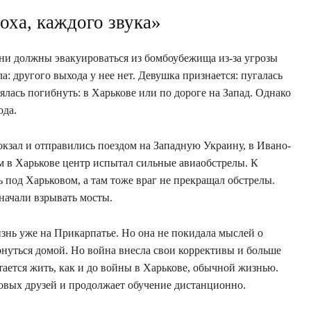
ха, каждого звука»
они должны эвакуироваться из бомбоубежища из-за угрозы
ла: другого выхода у нее нет. Девушка признается: пугалась
ялась погибнуть: в Харькове или по дороге на Запад. Однако
ода.
вокзал и отправились поездом на Западную Украину, в Ивано-
м в Харькове центр испытал сильные авиаобстрелы. К
ь под Харьковом, а там тоже враг не прекращал обстрелы.
начали взрывать мосты.
нь уже на Прикарпатье. Но она не покидала мыслей о
рнуться домой. Но война внесла свои коррективы и больше
ается жить, как и до войны в Харькове, обычной жизнью.
новых друзей и продолжает обучение дистанционно.