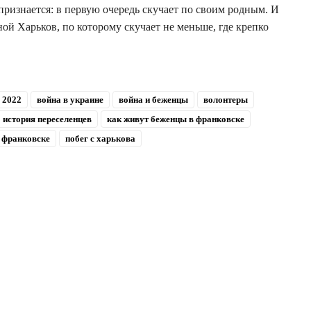
 признается: в первую очередь скучает по своим родным. И
ной Харьков, по которому скучает не меньше, где крепко
 2022
война в украине
война и беженцы
волонтеры
история переселенцев
как живут беженцы в франковске
 франковске
побег с харькова