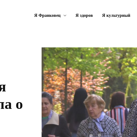
Я Франковец
Я здоров
Я культурный
я
ла о