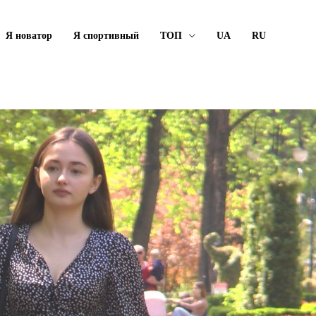
Я новатор
Я спортивный
ТОП
UA
RU