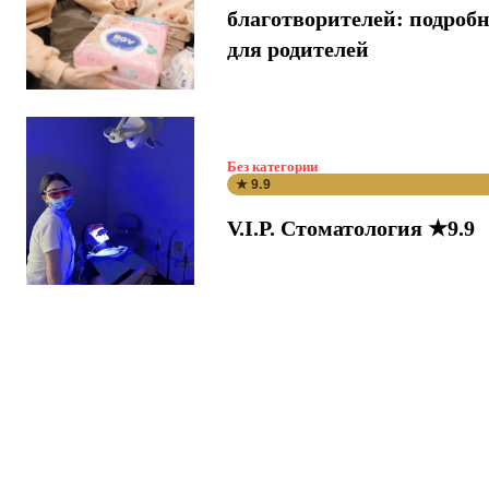
благотворителей: подроб
для родителей
Без категории
★ 9.9
V.I.P. Стоматология ★9.9