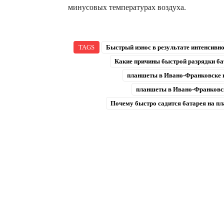
минусовых температурах воздуха.
TAGS
Быстрый износ в результате интенсивн
Какие причины быстрой разрядки ба
планшеты в Ивано-Франковске 
планшеты в Ивано-Франковс
Почему быстро садится батарея на пл