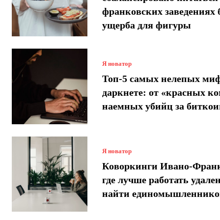
франковских заведениях 
ущерба для фигуры
Я новатор
Топ-5 самых нелепых миф
даркнете: от «красных ко
наемных убийц за битко
Я новатор
Коворкинги Ивано-Франк
где лучше работать удале
найти единомышленнико