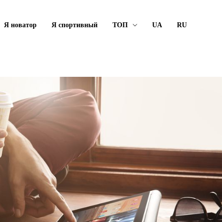
Я новатор
Я спортивный
ТОП
UA
RU