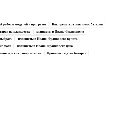
ой работы модулей и программ
Как предотвратить износ батареи
тареи на планшетах
планшеты в Ивано-Франковске
выбрать
планшеты в Ивано-Франковске купить
ке фото
планшеты в Ивано-Франковске цена
аншете и как этому помочь
Причины вздутия батареи