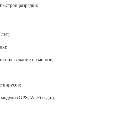
быстрой разрядки:
лет);
ия);
использование на морозе;
е вирусов;
одули (GPS, Wi-Fi и др.);