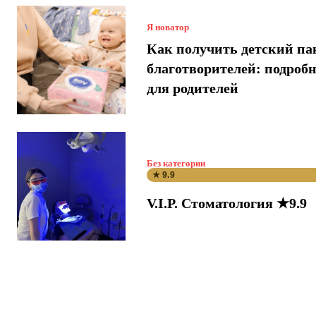
Я новатор
Как получить детский па
благотворителей: подроб
для родителей
Без категории
★ 9.9
V.I.P. Стоматология ★9.9