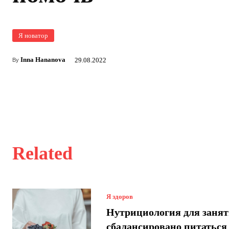
Я новатор
Inna Hananova
29.08.2022
By
Related
Я здоров
Нутрициология для занят
сбалансировано питаться