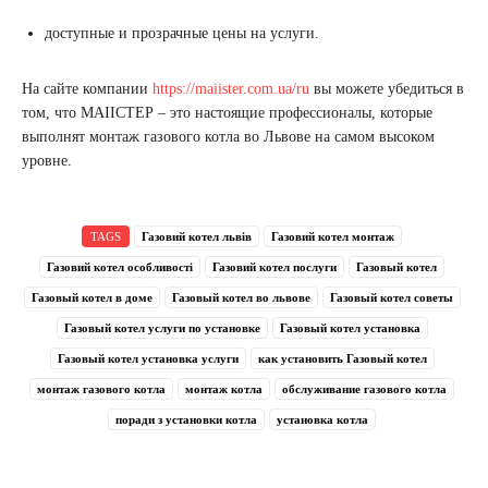
доступные и прозрачные цены на услуги.
На сайте компании
https://maiister.com.ua/ru
вы можете убедиться в
том, что МАІІСТЕР – это настоящие профессионалы, которые
выполнят монтаж газового котла во Львове на самом высоком
уровне.
TAGS
Газовий котел львів
Газовий котел монтаж
Газовий котел особливості
Газовий котел послуги
Газовый котел
Газовый котел в доме
Газовый котел во львове
Газовый котел советы
Газовый котел услуги по установке
Газовый котел установка
Газовый котел установка услуги
как установить Газовый котел
монтаж газового котла
монтаж котла
обслуживание газового котла
поради з установки котла
установка котла