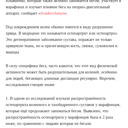
Ильяшенко, который также активно занимается бегом, участвует в
марафонах и изучает влияние бега на опорно-двигательный
аппарат, сообщает «
ifrankivchanyn
«.
Под повреждением колен обычно имеется в виду разрушение
хряща. В медицине это называется остеоартрит или остеоартроз.
Это дегенеративное заболевание сустава, поражает не только
хрящевую ткань, но и прилегающую кость, связки, сухожилия и
мышцы.
В силу специфики бега, часто кажется, что этот вид физической
активности может быть разрушительным для коленей, особенно
для людей, бегающих длинные дистанции регулярно. Впрочем,
исследования говорят иначе:
1. В одном из исследований изучали распространённость
остеоартрита коленного и тазобедренного суставов у марафонцев,
которые ещё продолжают заниматься бегом. Выявлено, что
распространённость остеоартрита у марафонцев была в 2 раза
ниже, по сравнению с людьми которые не бегали.