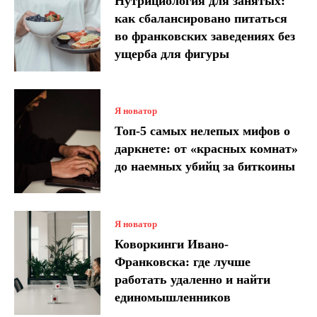
Нутрициология для занятых:
как сбалансировано питаться
во франковских заведениях без
ущерба для фигуры
Я новатор
Топ-5 самых нелепых мифов о
даркнете: от «красных комнат»
до наемных убийц за биткоины
Я новатор
Коворкинги Ивано-
Франковска: где лучше
работать удаленно и найти
единомышленников