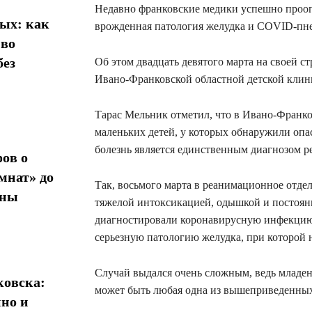
Недавно франковские медики успешно прооп
ых: как
врожденная патология желудка и COVID-пн
 во
без
Об этом двадцать девятого марта на своей с
Ивано-Франковской областной детской клин
Тарас Мельник отметил, что в Ивано-Франк
маленьких детей, у которых обнаружили опа
болезнь является единственным диагнозом р
ов о
мнат» до
Так, восьмого марта в реанимационное отде
ины
тяжелой интоксикацией, одышкой и постоянн
диагностировали коронавирусную инфекцию
серьезную патологию желудка, при которой 
Случай выдался очень сложным, ведь младен
овска:
может быть любая одна из вышеприведенных
нно и