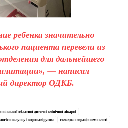
ние ребенка значительно
ького пациента перевели из
отделения для дальнейшего
билитации», — написал
ый директор ОДКБ.
нківської обласної дитячої клінічної лікарні
ологією шлунку і коронавірусом
складна операція немовляті