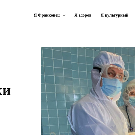
Я Франковец
Я здоров
Я культурный
ки
о