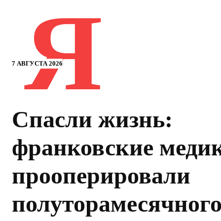
Я
7 АВГУСТА 2026
Спасли жизнь:
франковские меди
прооперировали
полуторамесячног