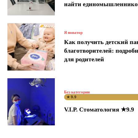
найти единомышленнико
Я новатор
Как получить детский па
благотворителей: подроб
для родителей
Без категории
★ 9.9
V.I.P. Стоматология ★9.9