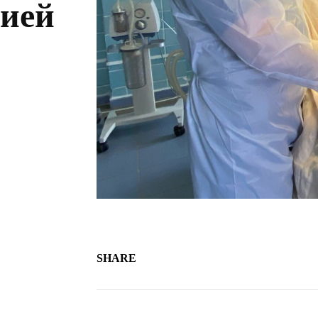
гией
SHARE