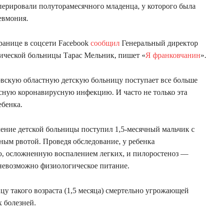
ерировали полуторамесячного младенца, у которого была
евмония.
транице в соцсети Facebook
сообщил
Генеральный директор
ической больницы Тарас Мельник, пишет «
Я франковчанин
».
овскую областную детскую больницу поступает все больше
сную коронавирусную инфекцию. И часто не только эта
ебенка.
ление детской больницы поступил 1,5-месячный мальчик с
ым рвотой. Проведя обследование, у ребенка
, осложненную воспалением легких, и пилоростеноз —
невозможно физиологическое питание.
цу такого возраста (1,5 месяца) смертельно угрожающей
 болезней.