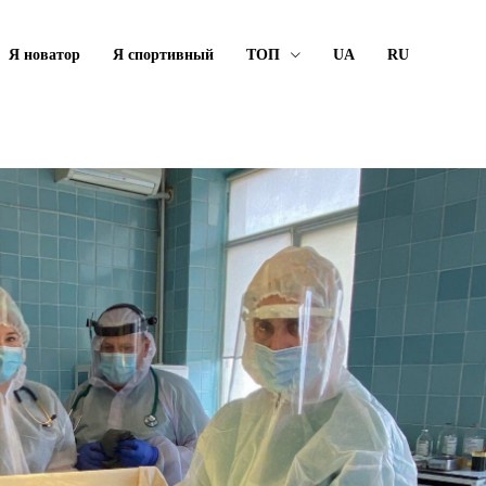
Я новатор
Я спортивный
ТОП
UA
RU