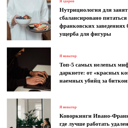
Я здоров
Нутрициология для занят
сбалансировано питаться
франковских заведениях 
ущерба для фигуры
Я новатор
Топ-5 самых нелепых миф
даркнете: от «красных ко
наемных убийц за битко
Я новатор
Коворкинги Ивано-Франк
где лучше работать удале