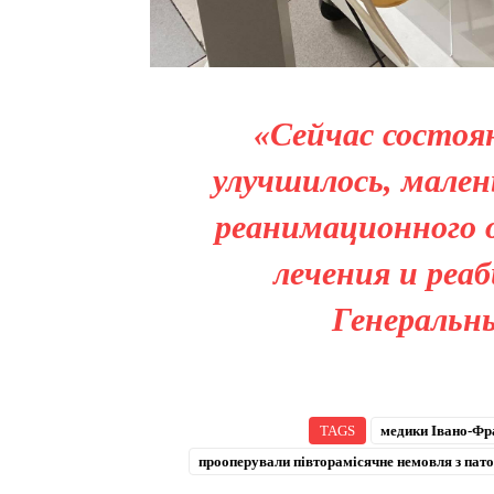
«Сейчас состоя
улучшилось, мален
реанимационного 
лечения и реа
Генеральн
TAGS
медики Івано-Фра
прооперували півторамісячне немовля з пат