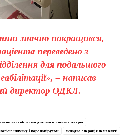
тини значно покращився,
ацієнта переведено з
ідділення для подальшого
еабілітації», – написав
ий директор ОДКЛ.
нківської обласної дитячої клінічної лікарні
ологією шлунку і коронавірусом
складна операція немовляті