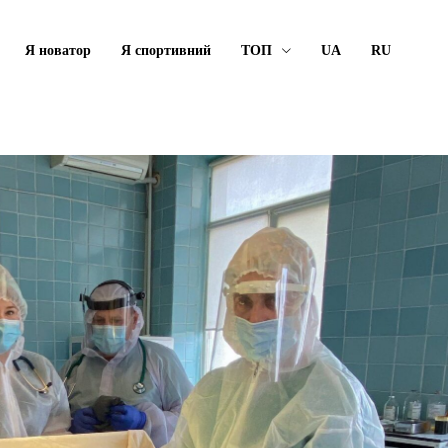
Я новатор
Я спортивний
ТОП
UA
RU