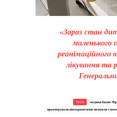
«Зараз стан ди
маленького п
реанімаційного в
лікування та р
Генеральн
TAGS
медики Івано-Фра
прооперували півторамісячне немовля з пат