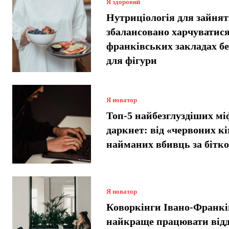
Я здоровий
Нутриціологія для зайнят
збалансовано харчуватися
франківських закладах б
для фігури
Я новатор
Топ-5 найбезглуздіших мі
даркнет: від «червоних кі
найманих вбивць за бітко
Я новатор
Коворкінги Івано-Франкі
найкраще працювати відд