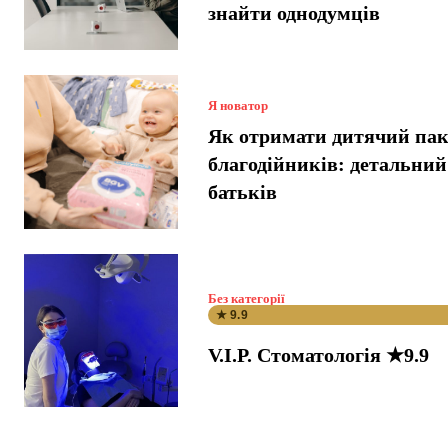
знайти однодумців
Я новатор
Як отримати дитячий пак
благодійників: детальний
батьків
Без категорії
★ 9.9
V.I.P. Стоматологія ★9.9