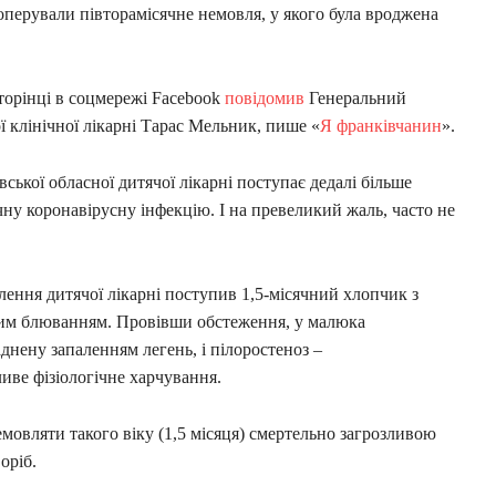
перували півторамісячне немовля, у якого була вроджена
сторінці в соцмережі Facebook
повідомив
Генеральний
ї клінічної лікарні Тарас Мельник, пише «
Я франківчанин
».
ської обласної дитячої лікарні поступає дедалі більше
ну коронавірусну інфекцію. І на превеликий жаль, часто не
ілення дитячої лікарні поступив 1,5-місячний хлопчик з
ним блюванням. Провівши обстеження, у малюка
днену запаленням легень, і пілоростеноз –
иве фізіологічне харчування.
мовляти такого віку (1,5 місяця) смертельно загрозливою
оріб.