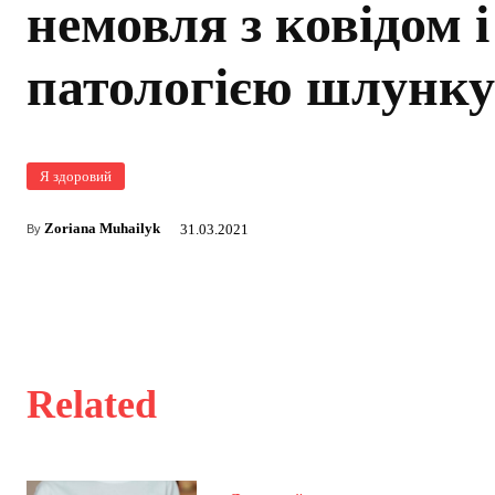
немовля з ковідом і
патологією шлунку
Я здоровий
Zoriana Muhailyk
31.03.2021
By
Related