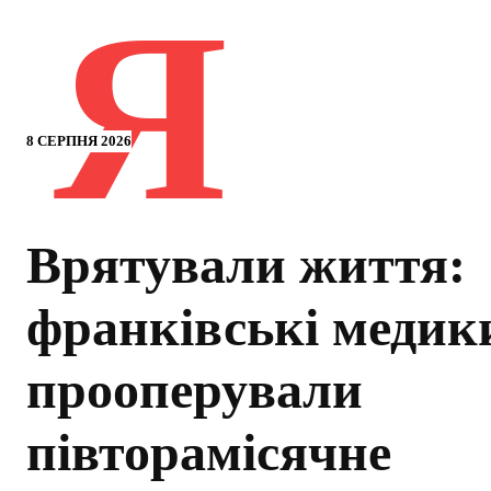
Я
8 СЕРПНЯ 2026
Врятували життя:
франківські медик
прооперували
півторамісячне