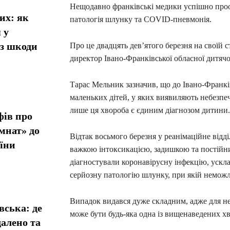
Нещодавно франківські медики успішно проо
их: як
патологія шлунку та COVID-пневмонія.
 у
ез шкоди
Про це двадцять дев’ятого березня на своїй 
директор Івано-Франківської обласної дитячо
Тарас Мельник зазначив, що до Івано-Франків
маленьких дітей, у яких виявиляють небезпеч
лише ця хвороба є єдиним діагнозом дитини.
фів про
мнат» до
Відтак восьмого березня у реанімаційне відд
їни
важкою інтоксикацією, задишкою та постій
діагностували коронавірусну інфекцію, ускла
серйозну патологію шлунку, при якій неможл
Випадок видався дуже складним, адже для не
вська: де
може бути будь-яка одна із вищенаведених хв
алено та