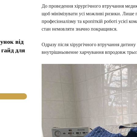
До проведення хірургічного втручання медик
щоб мінімізувати усі можливі ризики. Лише п
професіоналізму та кропіткій роботі усієї к
стан немовляти значно покращився.
унок від
Одразу після хірургічного втручання дитину 
 гайд для
внутрішньовенне харчування впродовж трьох