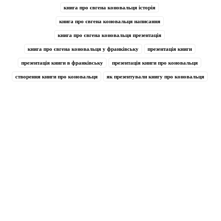
книга про євгена коновальця історія
книга про євгена коновальця написання
книга про євгена коновальця презентація
книга про євгена коновальця у франківську
презентація книги
презентація книги в франківську
презентація книги про коновальця
створення книги про коновальця
як презентували книгу про коновальця