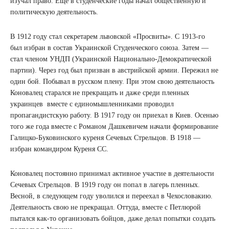
изучал право. Еще в студенческие годы начал общественную и
политическую деятельность.
В 1912 году стал секретарем львовской «Просвиты». С 1913-го
был избран в состав Украинской Студенческого союза. Затем —
стал членом УНДП (Украинской Национально-Демократической
партии). Через год был призван в австрийской армии. Пережил не
один бой. Побывал в русском плену. При этом свою деятельность
Коновалец старался не прекращать и даже среди пленных
украинцев вместе с единомышленниками проводил
пропагандистскую работу. В 1917 году он приехал в Киев. Осенью
того же года вместе с Романом Дашкевичем начали формирование
Галицко-Буковинского куреня Сечевых Стрельцов. В 1918 —
избран командиром Куреня СС.
Коновалец постоянно принимал активное участие в деятельности
Сечевых Стрельцов. В 1919 году он попал в лагерь пленных.
Весной, в следующем году уволился и переехал в Чехословакию.
Деятельность свою не прекращал. Оттуда, вместе с Петлюрой
пытался как-то организовать бойцов, даже делал попытки создать