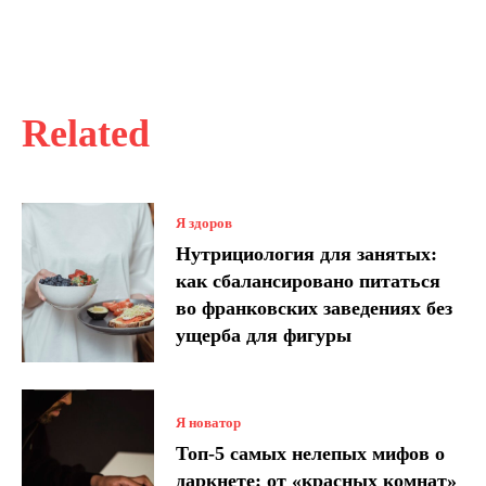
Related
Я здоров
Нутрициология для занятых:
как сбалансировано питаться
во франковских заведениях без
ущерба для фигуры
Я новатор
Топ-5 самых нелепых мифов о
даркнете: от «красных комнат»