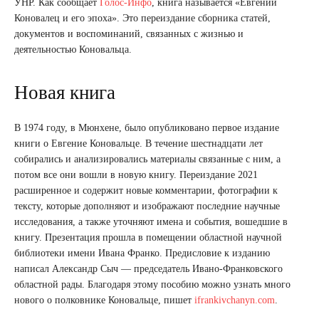
УНР. Как сообщает
Голос-Инфо
, книга называется «Евгений
Коновалец и его эпоха». Это переиздание сборника статей,
документов и воспоминаний, связанных с жизнью и
деятельностью Коновальца.
Новая книга
В 1974 году, в Мюнхене, было опубликовано первое издание
книги о Евгение Коновальце. В течение шестнадцати лет
собирались и анализировались материалы связанные с ним, а
потом все они вошли в новую книгу. Переиздание 2021
расширенное и содержит новые комментарии, фотографии к
тексту, которые дополняют и изображают последние научные
исследования, а также уточняют имена и события, вошедшие в
книгу. Презентация прошла в помещении областной научной
библиотеки имени Ивана Франко. Предисловие к изданию
написал Александр Сыч — председатель Ивано-Франковского
областной рады. Благодаря этому пособию можно узнать много
нового о полковнике Коновальце, пишет
ifrankivchanyn.com
.