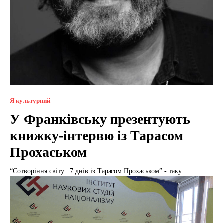
Я культурний
У Франківську презентують
книжку-інтервю із Тарасом
Прохаськом
“Сотворіння світу. 7 днів із Тарасом Прохаськом” - таку...