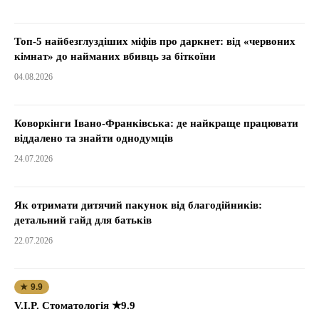
Топ-5 найбезглуздіших міфів про даркнет: від «червоних
кімнат» до найманих вбивць за біткоїни
04.08.2026
Коворкінги Івано-Франківська: де найкраще працювати
віддалено та знайти однодумців
24.07.2026
Як отримати дитячий пакунок від благодійників:
детальний гайд для батьків
22.07.2026
★ 9.9
V.I.P. Стоматологія ★9.9