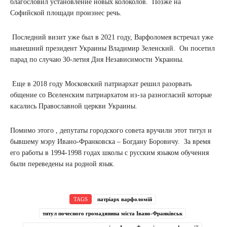
благословил установление новых колоколов. Позже на
Софийской площади произнес речь.
Последний визит уже был в 2021 году, Варфоломея встречал уже
нынешний президент Украины Владимир Зеленский. Он посетил
парад по случаю 30-летия Дня Независимости Украины.
Еще в 2018 году Московский патриархат решил разорвать
общение со Вселенским патриархатом из-за разногласий которые
касались Православной церкви Украины.
Помимо этого , депутаты городского совета вручили этот титул и
бывшему мэру Ивано-Франковска – Богдану Боровичу. За время
его работы в 1994-1998 годах школы с русским языком обучения
были переведены на родной язык.
TAGS
патріарх варфоломій
титул почесного громадянина міста Івано-Франківськ