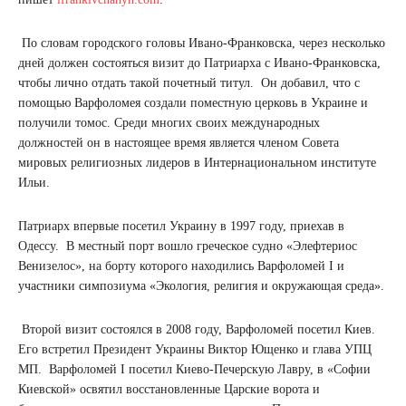
По словам городского головы Ивано-Франковска, через несколько
дней должен состояться визит до Патриарха с Ивано-Франковска,
чтобы лично отдать такой почетный титул. Он добавил, что с
помощью Варфоломея создали поместную церковь в Украине и
получили томос. Среди многих своих международных
должностей он в настоящее время является членом Совета
мировых религиозных лидеров в Интернациональном институте
Ильи.
Патриарх впервые посетил Украину в 1997 году, приехав в
Одессу. В местный порт вошло греческое судно «Элефтериос
Венизелос», на борту которого находились Варфоломей I и
участники симпозиума «Экология, религия и окружающая среда».
Второй визит состоялся в 2008 году, Варфоломей посетил Киев.
Его встретил Президент Украины Виктор Ющенко и глава УПЦ
МП. Варфоломей I посетил Киево-Печерскую Лавру, в «Софии
Киевской» освятил восстановленные Царские ворота и