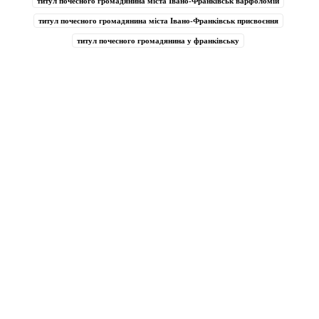
титул почесного громадянина міста Івано-Франківськ варфоломій
титул почесного громадянина міста Івано-Франківськ присвоєння
титул почесного громадянина у франківську