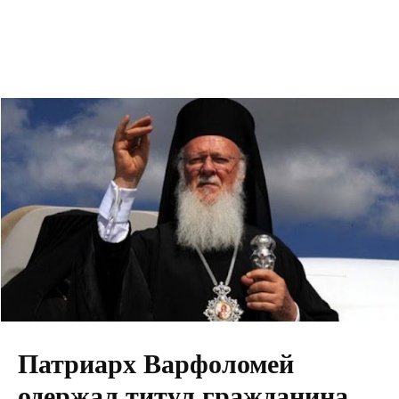
Патриарх Варфоломей
одержал титул гражданина