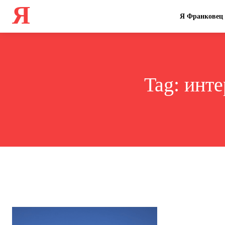
Я
Я Франковец
Tag:
инте