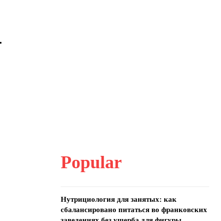
-
Popular
Нутрициология для занятых: как
сбалансировано питаться во франковских
заведениях без ущерба для фигуры