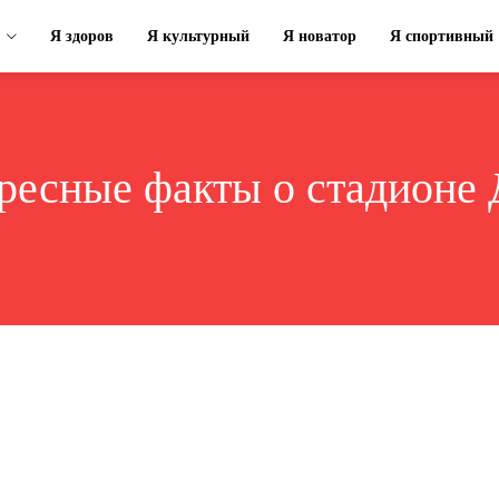
Я здоров
Я культурный
Я новатор
Я спортивный
ресные факты о стадионе