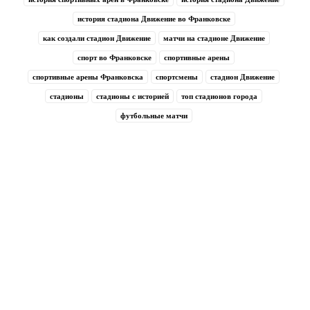
история стадиона Движение во Франковске
как создали стадион Движение
матчи на стадионе Движение
спорт во Франковске
спортивные арены
спортивные арены Франковска
спортсмены
стадион Движение
стадионы
стадионы с историей
топ стадионов города
футбольные матчи