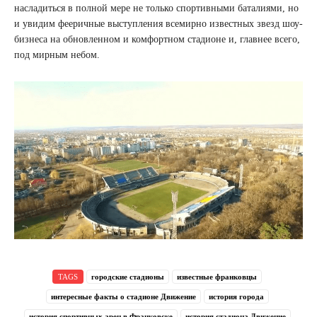
насладиться в полной мере не только спортивными баталиями, но
и увидим фееричные выступления всемирно известных звезд шоу-
бизнеса на обновленном и комфортном стадионе и, главнее всего,
под мирным небом.
TAGS
городские стадионы
известные франковцы
интересные факты о стадионе Движение
история города
история спортивных арен в Франковске
история стадиона Движение