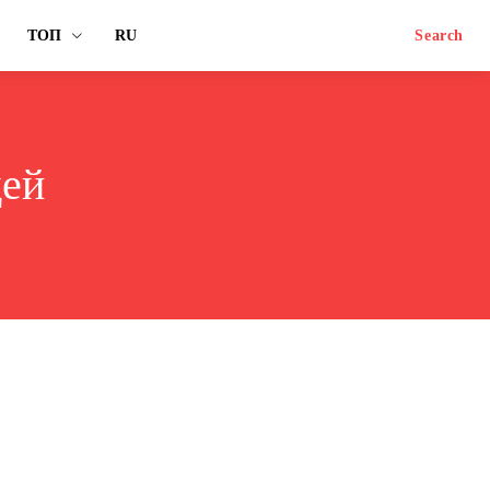
ТОП
RU
Search
дей