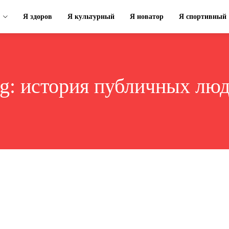
Я здоров
Я культурный
Я новатор
Я спортивный
g:
история публичных лю