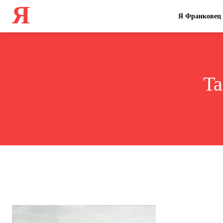
Я
Я Франковец
Ta