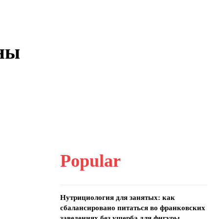
ны
.
Popular
Нутрициология для занятых: как
сбалансировано питаться во франковских
заведениях без ущерба для фигуры