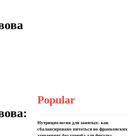
вова
Popular
вова:
Нутрициология для занятых: как
сбалансировано питаться во франковских
заведениях без ущерба для фигуры