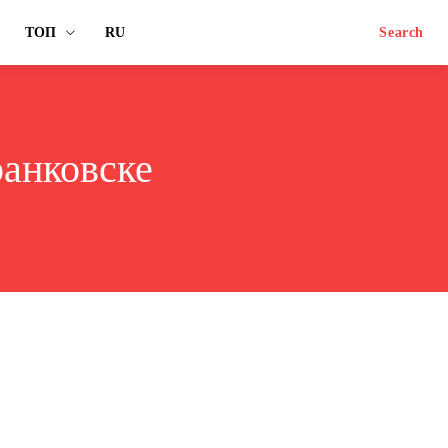
ТОП
RU
Search
ранковске