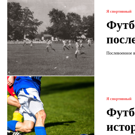
Я спортивный
Футб
посл
Послевоенное в
Я спортивный
Футб
исто