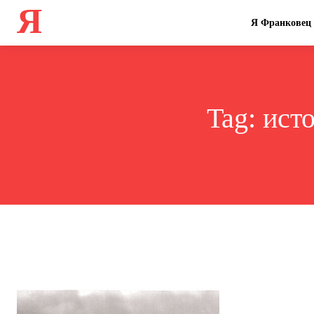
Я
Я Франковец
Tag:
ист