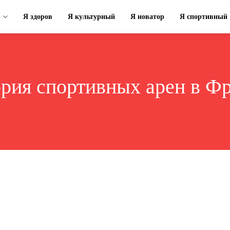
Я здоров
Я культурный
Я новатор
Я спортивный
ория спортивных арен в Ф