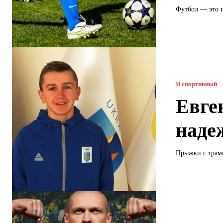
Футбол — это и
Я спортивный
Евге
наде
Прыжки с трам