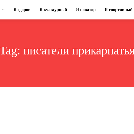
Я здоров
Я культурный
Я новатор
Я спортивный
Tag:
писатели прикарпать