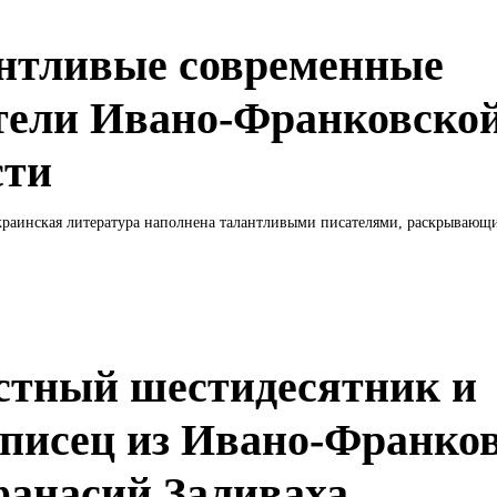
нтливые современные
тели Ивано-Франковско
сти
раинская литература наполнена талантливыми писателями, раскрывающи
стный шестидесятник и
писец из Ивано-Франко
анасий Заливаха