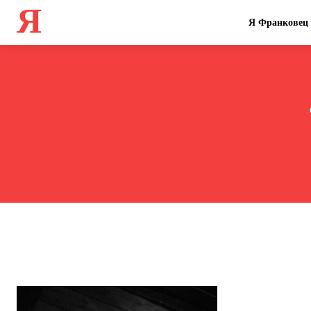
Я
Я Франковец