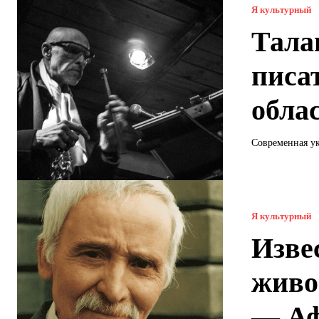
Я культурный
Тала
писа
обла
Современная ук
Я культурный
Изве
живо
— Аф