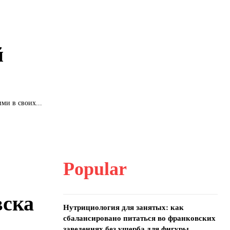
й
ми в своих...
Popular
вска
Нутрициология для занятых: как
сбалансировано питаться во франковских
заведениях без ущерба для фигуры