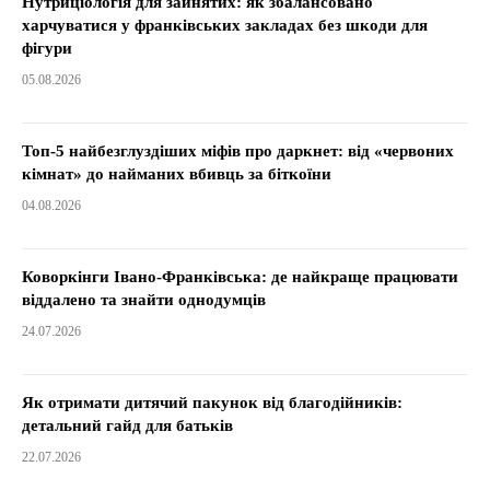
Нутриціологія для зайнятих: як збалансовано
харчуватися у франківських закладах без шкоди для
фігури
05.08.2026
Топ-5 найбезглуздіших міфів про даркнет: від «червоних
кімнат» до найманих вбивць за біткоїни
04.08.2026
Коворкінги Івано-Франківська: де найкраще працювати
віддалено та знайти однодумців
24.07.2026
Як отримати дитячий пакунок від благодійників:
детальний гайд для батьків
22.07.2026