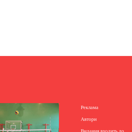
Реклама
Автори
Видання входить до