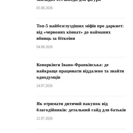
05.08.2026
Топ-5 найбезглуздіших міфів про даркнет:
від «червоних кімнат» до найманих
вбивць за біткоїни
04.08.2026
Коворкінги Івано-Франківська: де
найкраще працювати віддалено та знайти
однодумців
24.07.2026
Як отримати дитячий пакунок від
благодійників: детальний гайд для батьків
22.07.2026