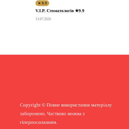
★ 9.9
V.I.P. Стоматологія ★9.9
13.07.2026
Copyright © Повне використання матеріалу
заборонено. Частково можна з
гіперпосиланням.