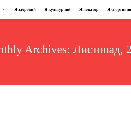
Я здоровий
Я культурний
Я новатор
Я спортивн
thly Archives: Листопад, 