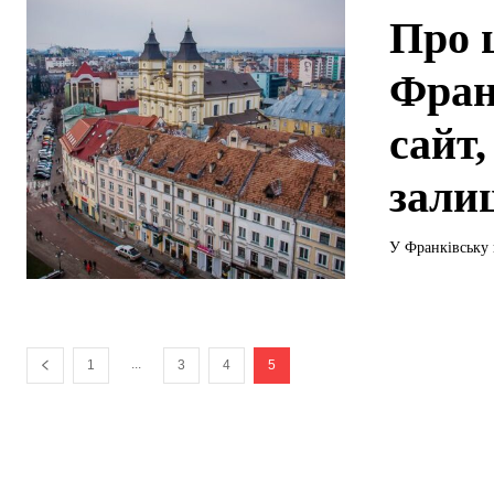
Про 
Фран
сайт,
залиш
У Франківську 
...
1
3
4
5