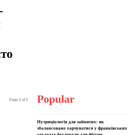
-
и
сто
Popular
Page 5 of 5
Нутриціологія для зайнятих: як
збалансовано харчуватися у франківських
закладах без шкоди для фігури