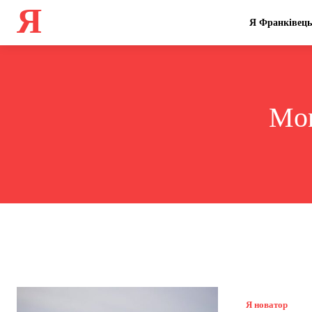
Я
Я Франківець
Mon
Я новатор