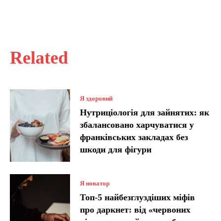
Related
Я здоровий
Нутриціологія для зайнятих: як
збалансовано харчуватися у
франківських закладах без
шкоди для фігури
Я новатор
Топ-5 найбезглуздіших міфів
про даркнет: від «червоних