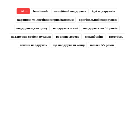
TAGS
handmade
емоційний подарунок
ідеї подарунків
картинки та листівки з привітаннями
оригінальний подарунок
подарунки для дому
подарунок мамі
подарунок на 55 років
подарунок своїми руками
родинне дерево
скрапбукінг
творчість
теплий подарунок
що подарувати жінці
ювілей 55 років