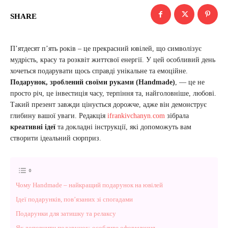
SHARE
П’ятдесят п’ять років – це прекрасний ювілей, що символізує
мудрість, красу та розквіт життєвої енергії. У цей особливий день
хочеться подарувати щось справді унікальне та емоційне.
Подарунок, зроблений своїми руками (Handmade)
, — це не
просто річ, це інвестиція часу, терпіння та, найголовніше, любові.
Такий презент завжди цінується дорожче, адже він демонструє
глибину вашої уваги. Редакція
ifrankivchanyn.com
зібрала
креативні ідеї
та докладні інструкції, які допоможуть вам
створити ідеальний сюрприз.
Чому Handmade – найкращий подарунок на ювілей
Ідеї подарунків, пов’язаних зі спогадами
Подарунки для затишку та релаксу
Як доповнити подарунок: особливе оформлення