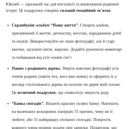
Ювілей — ідеальний час для ностальгії та вшанування родинної
історії. Ці подарунки створять
сильний емоційний зв’язок
.
Скрапбукінг-альбом “Наше життя”.
Створіть альбом,
присвячений її життю: дитинству, весіллю, народженню дітей
та онуків. Використовуйте не лише фотографії, але й старі
квитки, засушені квіти, вирізки. Додайте рукописні коментарі
та побажання від усіх членів сім’ї.
Панно з родинного дерева.
Зберіть невеликі фотографії усіх
членів родини (навіть тих, кого вже немає) та оформіть їх у
вигляді стилізованого дерева на полотні чи дерев’яній основі.
Це
величний подарунок
, що символізує міцність роду.
“Банка спогадів”.
Візьміть красиву скляну банку. Напишіть
на маленьких кольорових папірцях 55 причин, чому ви її
любите, або 55 найкращих спільних спогадів. Попросіть
кожного члена родини додати свої записки. Подарунок, що