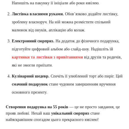
Напишіть на пакунку її ініціали або роки ювілею.
Листівка власними руками.
Обов’язково додайте листівку,
зроблену власноруч. На ній можна розмістити спільний
малюнок від онуків, аплікацію або колаж.
Електронний сюрприз.
На додаток до фізичного подарунка,
підготуйте цифровий альбом або слайд-шоу. Надішліть їй
картинки та листівки з привітаннями
від друзів та родичів,
які не змогли приїхати.
Кулінарний шедевр.
Спечіть її улюблений торт або пиріг. Цей
смачний подарунок
стане чудовим завершенням вручення
основного презенту.
Створення подарунка на 55 років
— це не просто завдання, це
прояв любові. Нехай ваш
унікальний сюрприз
стане
найяскравішим спогадом цього прекрасного ювілею!