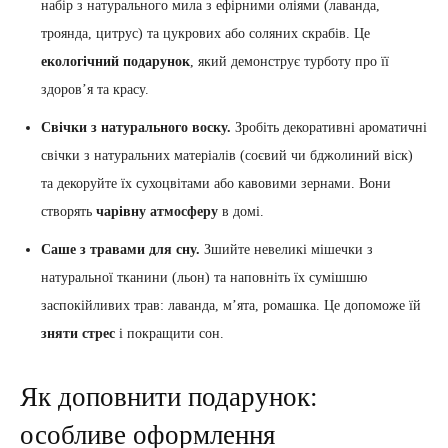
набір з натурального мила з ефірними оліями (лаванда,
троянда, цитрус) та цукрових або соляних скрабів. Це
екологічний подарунок
, який демонструє турботу про її
здоров’я та красу.
Свічки з натурального воску.
Зробіть декоративні ароматичні
свічки з натуральних матеріалів (соєвий чи бджолиний віск)
та декоруйте їх сухоцвітами або кавовими зернами. Вони
створять
чарівну атмосферу
в домі.
Саше з травами для сну.
Зшийте невеликі мішечки з
натуральної тканини (льон) та наповніть їх сумішшю
заспокійливих трав: лаванда, м’ята, ромашка. Це допоможе їй
зняти стрес
і покращити сон.
Як доповнити подарунок:
особливе оформлення