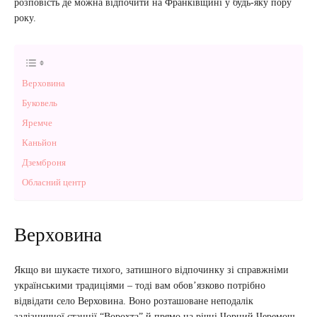
розповість де можна відпочити на Франківщині у будь-яку пору
року.
Верховина
Буковель
Яремче
Каньйон
Дземброня
Обласний центр
Верховина
Якщо ви шукаєте тихого, затишного відпочинку зі справжніми
українськими традиціями – тоді вам обов’язково потрібно
відвідати село Верховина. Воно розташоване неподалік
залізничної станції “Ворохта” й прямо на річці Чорний Черемош.