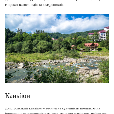
є прокат велосипедів та квадроциклів.
Каньйон
Дністровський каньйон – величезна сукупність захоплюючих
історичних та природніх пам’яток, яких тут налічують майже сто.