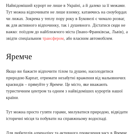
Найвідоміший курорт не лише в Україні, а й далеко за її межами.
Тут можна відпочивати не лише взимку, катаючись на сноубордах
чи лижах. Зокрема у теплу пору року в Буковелі є чимало розваг,
як для активного відпочинку, так і душевного. Дістатися сюди не
важко: поїздом до найближчого міста (Івано-Франківськ, Львів), а
звідти спеціальним
трансфером
, або власним автомобілем.
Яремче
Якщо ви бажаєте відпочити тілом та душею, насолодитися
природою Карпат, отримати незабутні враження від мальовничих
краєвидів – прямуйте у Яремче. Це місто, яке вважають
туристичним центром та одним з найвідоміших курортів нашої
країни.
Тут можна просто гуляти горами, милуватися природою, відвідати
історичні місця та побувати на справжньому водоспаді.
Для любителів адреналіну та активного проведення часу в Яремче