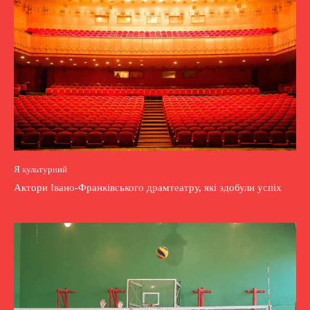
Я культурний
Актори Івано-Франківського драмтеатру, які здобули успіх