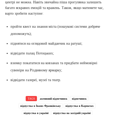
центрі не можна. Навіть звичайна піша прогулянка залишить
багато яскравих емоцій та вражень. Також, якщо матимете час,
варто зробити наступне:
пройти квест на знання міста (пошукові системи добряче
допоможуть);
піднятися на оглядовий майданчик на ратуші;
відвідати палац Потоцьких;
взимку покататися на ковзанах та придбати неймовірні
сувеніри на Різдвяному ярмарку;
відвідати галереї, музеї та театр.
TAGS
активний відпочинок
відпочинок
відпустка в Івано-Франківську
відпустка в Карпатах
відпустка в україні
відпустка на західній україні