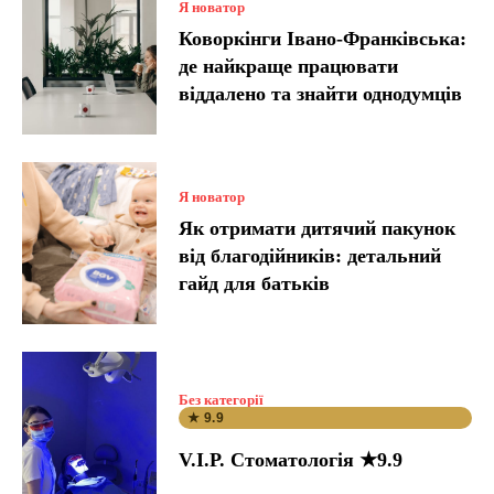
Я новатор
Коворкінги Івано-Франківська:
де найкраще працювати
віддалено та знайти однодумців
Я новатор
Як отримати дитячий пакунок
від благодійників: детальний
гайд для батьків
Без категорії
★ 9.9
V.I.P. Стоматологія ★9.9