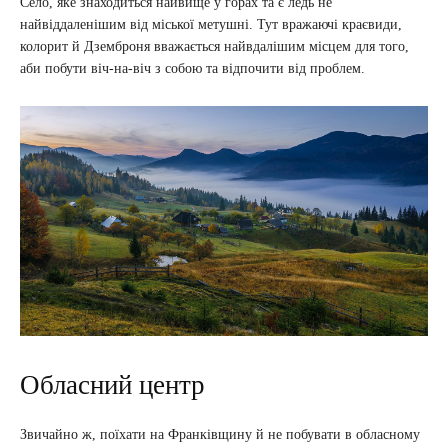
Село, яке знаходиться найвище у горах та є ледь не
найвіддаленішим від міської метушні. Тут вражаючі краєвиди,
колорит й Дземброня вважається найвдалішим місцем для того,
аби побути віч-на-віч з собою та відпочити від проблем.
Обласний центр
Звичайно ж, поїхати на Франківщину й не побувати в обласному