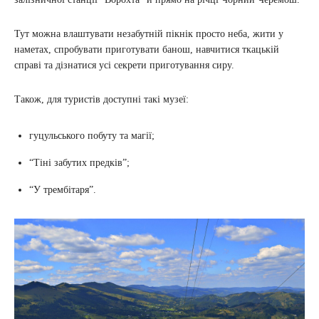
Тут можна влаштувати незабутній пікнік просто неба, жити у
наметах, спробувати приготувати банош, навчитися ткацькій
справі та дізнатися усі секрети приготування сиру.
Також, для туристів доступні такі музеї:
гуцульського побуту та магії;
“Тіні забутих предків”;
“У трембітаря”.