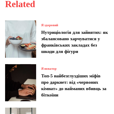
Related
Я здоровий
Нутриціологія для зайнятих: як
збалансовано харчуватися у
франківських закладах без
шкоди для фігури
Я новатор
Топ-5 найбезглуздіших міфів
про даркнет: від «червоних
кімнат» до найманих вбивць за
біткоїни