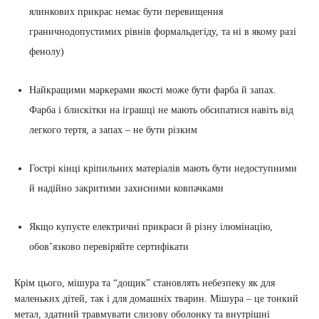
ялинкових прикрас немає бути перевищення
граничнодопустимих рівнів формальдегіду, та ні в якому разі
фенолу)
Найкращими маркерами якості може бути фарба й запах.
Фарба і блискітки на іграшці не мають обсипатися навіть від
легкого тертя, а запах – не бути різким
Гострі кінці кріпильних матеріалів мають бути недоступними
й надійно закритими захисними ковпачками
Якщо купуєте електричні прикраси й різну ілюмінацію,
обов’язково перевіряйте сертифікати
Крім цього, мішура та “дощик” становлять небезпеку як для
маленьких дітей, так і для домашніх тварин. Мішура – це тонкий
метал, здатний травмувати слизову оболонку та внутрішні