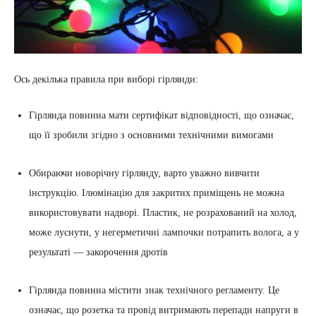
Ось декілька правила при виборі гірлянди:
Гірлянда повинна мати сертифікат відповідності, що означає,
що її зробили згідно з основними технічними вимогами
Обираючи новорічну гірлянду, варто уважно вивчити
інструкцію. Ілюмінацію для закритих приміщень не можна
використовувати надворі. Пластик, не розрахований на холод,
може луснути, у негерметичні лампочки потрапить волога, а у
результаті — закорочення дротів
Гірлянда повинна містити знак технічного регламенту. Це
означає, що розетка та провід витримають перепади напруги в