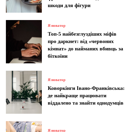
шкоди для фігури
Я новатор
Топ-5 найбезглуздіших міфів
про даркнет: від «червоних
кімнат» до найманих вбивць за
біткоїни
Я новатор
Коворкінги Івано-Франківська:
де найкраще працювати
віддалено та знайти однодумців
Я новатор