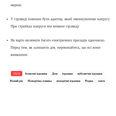
мережі
У гірлянді повинен бути адаптер, який зменшуватиме напругу.
При стрибках напруги він вимкне гірлянду
Не варто включати багато електричних приладів одночасно.
Перед тим, як залишити дім, переконайтесь, що всі вони
вимкненні
TAGS
безпечні іграшки
Діти
іграшки
небезпечні іграшки
Новий рік
Новорічна ялинка
новорічні іграшки
Різдво
свято