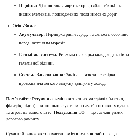
Підвіска:
Діагностика амортизаторів, сайлентблоків та
інших елементів, пошкоджених після зимових доріг.
Осінь/Зима:
Акумулятор:
Перевірка рівня заряду та ємності, особливо
перед настанням морозів.
Гальмівна система:
Ретельна перевірка колодок, дисків та
гальмівної рідини.
Система Запалювання:
Заміна свічок та перевірка
проводів для легкого запуску двигуна у холод.
Пам’ятайте:
Регулярна заміна
витратних матеріалів (мастил,
фільтрів, рідин) значно подовжує термін служби основних вузлів
та агрегатів вашого авто.
Нехтування ТО
— це завжди ризик
дорогого ремонту.
Сучасний ринок автозапчастин
змістився в онлайн
. Це дає