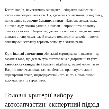
Багато водіїв, намагаючись заощадити, обирають найдешевші,
часто неперевірені аналоги. Ця, здавалося б, економія, у підсумку,
призводить до
значно більших витрат
. Неякісна деталь може
вийти з ладу значно раніше, а інколи – спричинити поломку
суміжних вузлів. Наприклад, дешеві гальмівні колодки не лише
швидко зношуються, але й можуть пошкодити гальмівні диски,
збільшуючи загальну вартість ремонту в кілька разів.
Оригінальні запчастини
або якісні сертифіковані аналоги – це
гарантія того, що деталь була виготовлена з дотриманням усіх
заводських стандартів
і ідеально підійде до вашої моделі авто.
Надійні постачальники, такі як
aleto.ua
, пропонують лише
перевірений товар, підтверджуючи його якість відповідними
документами та гарантіями.
Головні критерії вибору
автозапчастин: експертний підхід