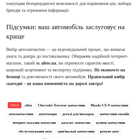
покупцям безпрецедентні можливості для порівняння цін, вибору
брендів та отримання інформації.
Підсумки: ваш автомобіль заслуговує на
краще
Вибір автозапчастин — це відповідальний процес, що вимагає
уваги та довіри до постачальника. Обираючи надійний інтернет-
магазин, такий як
aleto.ua
, ви отримуєте гарантію якості,
широкий асортимент та експертну підтримку.
Не економте на
безпеці
та довговічності свого автомобіля.
Правильний вибір
сьогодні – це ваша впевненість на дорозі завтра!
TAGS
aléto
Chevrolet Traverse запчастини
Mazda CX-9 запчастини
автозапчастини
автотовари
деталі для іномарок
запчастини онлайн
інтернет-магазин запчастин
каталог запчастин
купити запчастини
обслуговування авто
оригінальні запчастини
ремонт авто