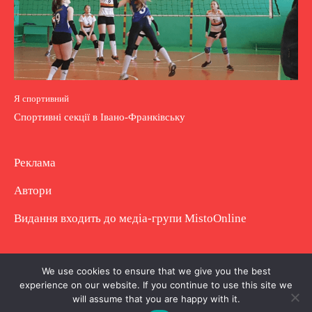
Я спортивний
Спортивні секції в Івано-Франківську
Реклама
Автори
Видання входить до медіа-групи
MistoOnline
Copyright © Повне використання матеріалу
We use cookies to ensure that we give you the best
experience on our website. If you continue to use this site we
заборонено. Частково можна з гіперпосиланням.
will assume that you are happy with it.