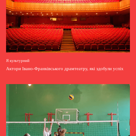
Я культурний
Актори Івано-Франківського драмтеатру, які здобули успіх