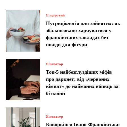
Я здоровий
Нутриціологія для зайнятих: як
збалансовано харчуватися у
франківських закладах без
шкоди для фігури
Я новатор
Топ-5 найбезглуздіших міфів
про даркнет: від «червоних
кімнат» до найманих вбивць за
біткоїни
Я новатор
Коворкінги Івано-Франківська: