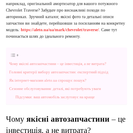
наприклад, оригінальний амортизатор для вашого потужного
Chevrolet Traverse? Забудьте про виснажливі походи по
авторинках. Зручний каталог, якісні фото та детальні описи
запчастин ви знайдете, перейшовши за посиланням на конкретну
модель:
https://aleto.ua/ua/mark/chevrolet/traverse/
. Саме тут
починається шлях до ідеального ремонту.
Чому якісні автозапчастини – це інвестиція, а не витрата?
Головні критерії вибору автозапчастин: експертний підхід
Як інтернет-магазин aleto.ua спрощує пошук?
Сезонне обслуговування: деталі, які потребують уваги
Підсумки: ваш автомобіль заслуговує на краще
Чому
якісні автозапчастини
– це
інвестиція, а не витрата?