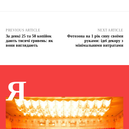
PREVIOUS ARTICLE
NEXT ARTICLE
За деякі 25 та 50 копійок
Фотозона на 1 рік сину своїми
дають тисячі гривень: як
руками: ідеї декору з
вони виглядають
мінімальними витратами
Я