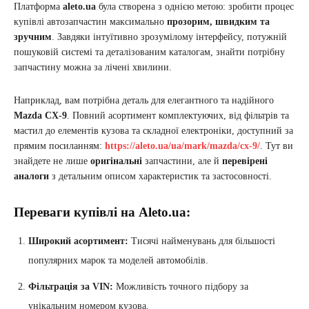
Платформа
aleto.ua
була створена з однією метою: зробити процес
купівлі автозапчастин максимально
прозорим, швидким та
зручним
. Завдяки інтуїтивно зрозумілому інтерфейсу, потужній
пошуковій системі та деталізованим каталогам, знайти потрібну
запчастину можна за лічені хвилини.
Наприклад, вам потрібна деталь для елегантного та надійного
Mazda CX-9
. Повний асортимент комплектуючих, від фільтрів та
мастил до елементів кузова та складної електроніки, доступний за
прямим посиланням:
https://aleto.ua/ua/mark/mazda/cx-9/
. Тут ви
знайдете не лише
оригінальні
запчастини, але й
перевірені
аналоги
з детальним описом характеристик та застосовності.
Переваги купівлі на Aleto.ua:
Широкий асортимент:
Тисячі найменувань для більшості
популярних марок та моделей автомобілів.
Фільтрація за VIN:
Можливість точного підбору за
унікальним номером кузова.