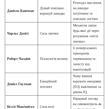
Розподіл мислення
Думай повільно…
на швидке
Даніель Канеман
вирішуй швидко
інтуїтивне та
повільне логічне.
Механізм зміни
будь-якої дії через
Чарльз Дахігг
Сила звички
розуміння «петлі
звички».
6 універсальних
принципів
Роберт Чалдіні
Психологія впливу
переконання та
захисту від
маніпуляцій.
Чому вміння
Емоційний
керувати емоціями
Деніел Гоулман
інтелект
(EQ) важливіше за
рівень IQ.
Науковий погляд
на самоконтроль як
Келлі Макґонігал
Сила волі