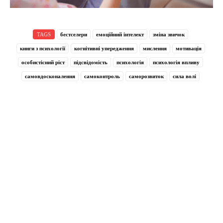
TAGS
бестселери
емоційний інтелект
зміна звичок
книги з психології
когнітивні упередження
мислення
мотивація
особистісний ріст
підсвідомість
психологія
психологія впливу
самовдосконалення
самоконтроль
саморозвиток
сила волі