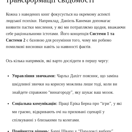
Кожна з наведених книг фокусується на окремому аспекті
людської психіки. Наприклад, Даніель Канеман допомагає
виявити пастки мислення, у які ми потрапляємо щодня, вважаючи
себе раціональними істотами. Його концепція
Системи 1 та
Системи 2
є базовою для розуміння того, чому ми робимо
помилкові висновки навіть за наявності фактів.
Ось кілька напрямків, які варто дослідити в першу чергу:
Управління звичками:
Чарльз Дахігг пояснює, що заміна
шкідливої звички на корисну можлива лише тоді, коли ви
знайдете справжню “винагороду”, яку шукає ваш мозок.
Соціальна комунікація:
Праці Еріка Берна про “ігри”, у які
ми граємо, відкривають очі на приховані сценарії у
спілкуванні з близькими та колегами.
Прийняття рішень:
Баррі Шварц у “Парадоксі вибору”