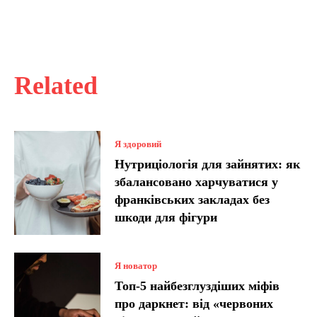
Related
Я здоровий
Нутриціологія для зайнятих: як
збалансовано харчуватися у
франківських закладах без
шкоди для фігури
Я новатор
Топ-5 найбезглуздіших міфів
про даркнет: від «червоних