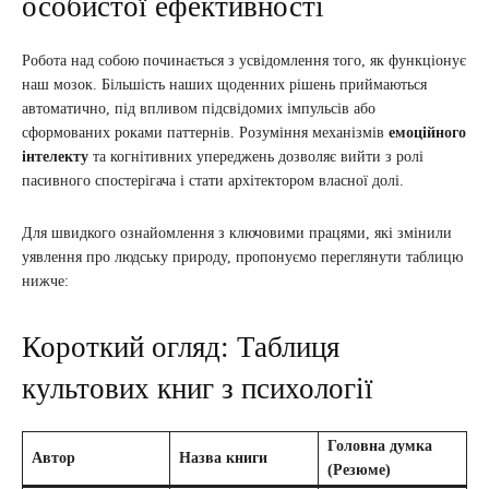
особистої ефективності
Робота над собою починається з усвідомлення того, як функціонує
наш мозок. Більшість наших щоденних рішень приймаються
автоматично, під впливом підсвідомих імпульсів або
сформованих роками паттернів. Розуміння механізмів
емоційного
інтелекту
та когнітивних упереджень дозволяє вийти з ролі
пасивного спостерігача і стати архітектором власної долі.
Для швидкого ознайомлення з ключовими працями, які змінили
уявлення про людську природу, пропонуємо переглянути таблицю
нижче:
Короткий огляд: Таблиця
культових книг з психології
Головна думка
Автор
Назва книги
(Резюме)