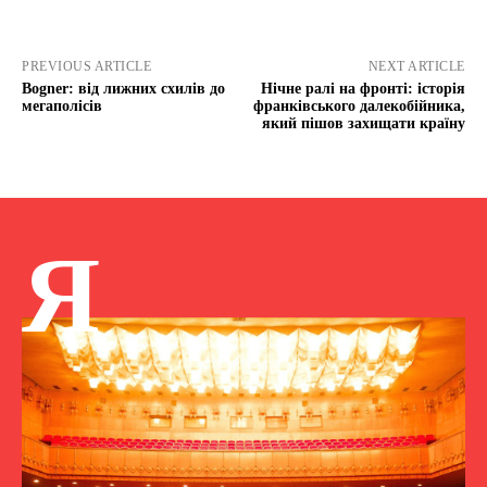
PREVIOUS ARTICLE
NEXT ARTICLE
Bogner: від лижних схилів до
Нічне ралі на фронті: історія
мегаполісів
франківського далекобійника,
який пішов захищати країну
Я