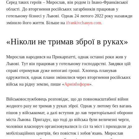
Серед таких героїв – Мирослав, він родом із Івано-Франківської
області. До вторгнення російських загарбників працював у
готельному бізнесі у Львові. Однак 24 лютого 2022 року назавжди
змінило його життя. Більше на
ifrankivchanyn.com
.
«Ніколи не тримав зброї в руках»
Мирослав народився на Прикарпатті, однак останні роки жив у
Львові. Тут він працював у готельному господарстві. Завдяки цій
справі отримував дуже непогані гроші. Хлопець планував
одружитися, однак плани змінилися через вторгнення російських
військ на рідну землю, пише «
АрміяІнформ
».
Військовослужбовець розповідає, що до повномасштабної війни
жодного разу не тримав у руках зброї. Однак у лютому без вагань
пішов у військкомат, а далі вступив до лав територіальної оборони
міста Львова. Пригадує, що тоді до війська були величезні черги,
чоловіки власноруч організовувалися із сіл та міст і приходили до
мобілізаційних центрів, без повісток і зобов’язань. Мирослав