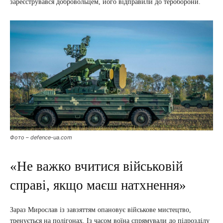
зареєструвався добровольцем, його відправили до тероборони.
Фото – defence-ua.com
«Не важко вчитися військовій
справі, якщо маєш натхнення»
Зараз Мирослав із завзяттям опановує військове мистецтво,
тренується на полігонах. Із часом воїна спрямували до підрозділу