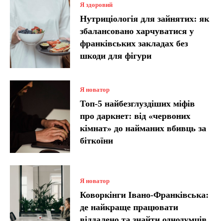
Я здоровий
Нутриціологія для зайнятих: як
збалансовано харчуватися у
франківських закладах без
шкоди для фігури
Я новатор
Топ-5 найбезглуздіших міфів
про даркнет: від «червоних
кімнат» до найманих вбивць за
біткоїни
Я новатор
Коворкінги Івано-Франківська:
де найкраще працювати
віддалено та знайти однодумців