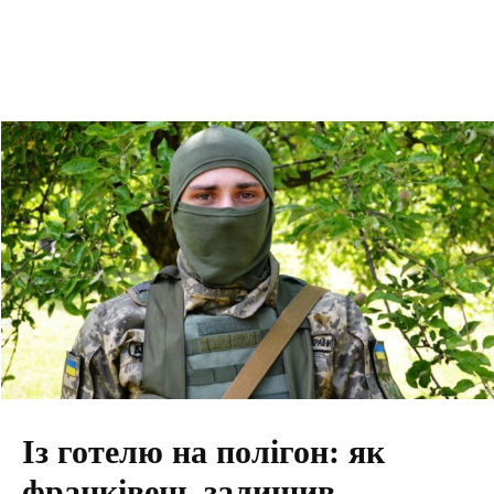
Із готелю на полігон: як
франківець залишив