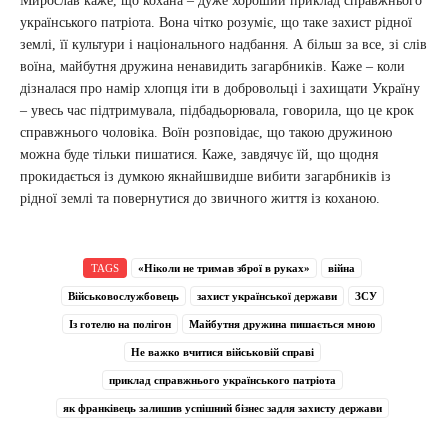
Мирослав каже, що кохана – дуже хороший приклад справжнього
українського патріота. Вона чітко розуміє, що таке захист рідної
землі, її культури і національного надбання. А більш за все, зі слів
воїна, майбутня дружина ненавидить загарбників. Каже – коли
дізналася про намір хлопця іти в добровольці і захищати Україну
– увесь час підтримувала, підбадьорювала, говорила, що це крок
справжнього чоловіка. Воїн розповідає, що такою дружиною
можна буде тільки пишатися. Каже, завдячує їй, що щодня
прокидається із думкою якнайшвидше вибити загарбників із
рідної землі та повернутися до звичного життя із коханою.
TAGS
«Ніколи не тримав зброї в руках»
війна
Військовослужбовець
захист української держави
ЗСУ
Із готелю на полігон
Майбутня дружина пишається мною
Не важко вчитися військовій справі
приклад справжнього українського патріота
як франківець залишив успішний бізнес задля захисту держави