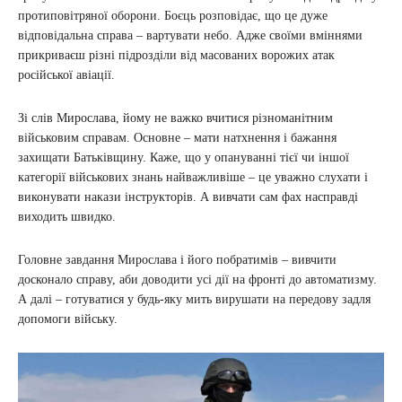
протиповітряної оборони. Боєць розповідає, що це дуже
відповідальна справа – вартувати небо. Адже своїми вміннями
прикриваєш різні підрозділи від масованих ворожих атак
російської авіації.
Зі слів Мирослава, йому не важко вчитися різноманітним
військовим справам. Основне – мати натхнення і бажання
захищати Батьківщину. Каже, що у опануванні тієї чи іншої
категорії військових знань найважливіше – це уважно слухати і
виконувати накази інструкторів. А вивчати сам фах насправді
виходить швидко.
Головне завдання Мирослава і його побратимів – вивчити
досконало справу, аби доводити усі дії на фронті до автоматизму.
А далі – готуватися у будь-яку мить вирушати на передову задля
допомоги війську.