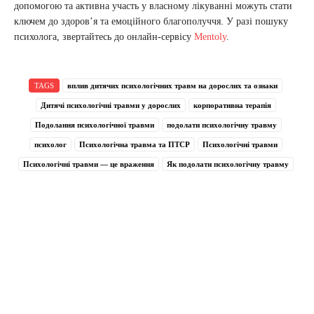
допомогою та активна участь у власному лікуванні можуть стати
ключем до здоров’я та емоційного благополуччя. У разі пошуку
психолога, звертайтесь до онлайн-сервісу
Mentoly
.
TAGS
вплив дитячих психологічних травм на дорослих та ознаки
Дитячі психологічні травми у дорослих
корпоративна терапія
Подолання психологічної травми
подолати психологічну травму
психолог
Психологічна травма та ПТСР
Психологічні травми
Психологічні травми — це враження
Як подолати психологічну травму