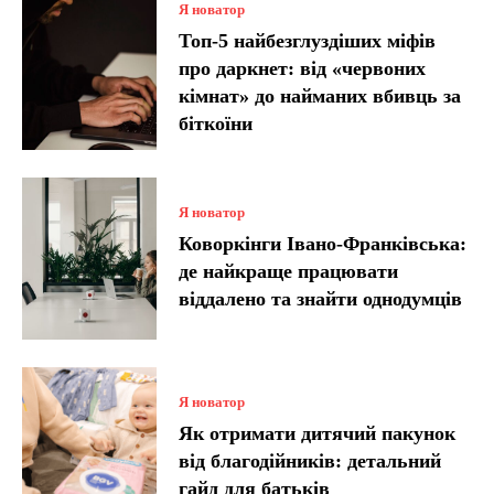
Я новатор
Топ-5 найбезглуздіших міфів
про даркнет: від «червоних
кімнат» до найманих вбивць за
біткоїни
Я новатор
Коворкінги Івано-Франківська:
де найкраще працювати
віддалено та знайти однодумців
Я новатор
Як отримати дитячий пакунок
від благодійників: детальний
гайд для батьків