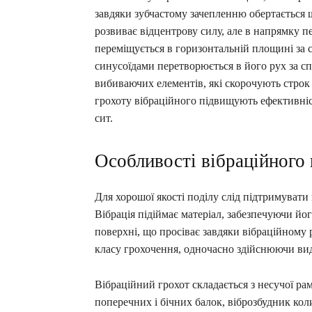
завдяки зубчастому зачепленню обертається щ
розвиває відцентрову силу, але в напрямку п
переміщується в горизонтальній площині за 
синусоїдами перетворюється в його рух за сп
вибиваючих елементів, які скорочують строк
грохоту вібраційного підвищують ефективніс
сит.
Особливості вібраційного
Для хорошої якості поділу слід підтримувати
Вібрація підіймає матеріал, забезпечуючи й
поверхні, що просіває завдяки вібраційному 
класу грохочення, одночасно здійснюючи вид
Вібраційний грохот складається з несучої рам
поперечних і бічних балок, віброзбудник кол