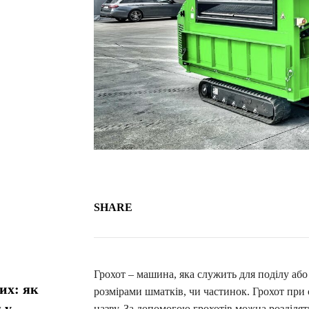
SHARE
Грохот – машина, яка служить для поділу або 
их: як
розмірами шматків, чи частинок. Грохот при
 у
назву. За допомогою грохотів можна розділя