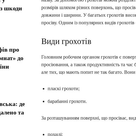
ез шкоди
розмірів шляхом різних поверхонь, що просів
довжини і ширини. У багатьох грохотів висо
просіву. Одним із популярних видів грохотів
Види грохотів
фів про
Головним робочим органом грохотів є поверхн
мнат» до
просіювання, а також продуктивність та час 
їни
але тих, що мають попит не так багато. Вони
пласкі грохоти;
барабанні грохоти.
вська: де
алено та
За розташуванням поверхні, що просіває, вид
похилі;