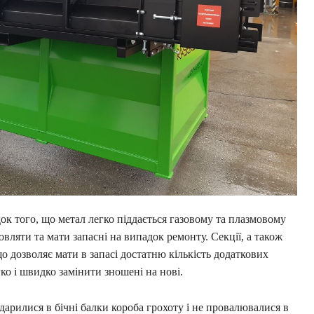
док того, що метал легко піддається газовому та плазмовому
товляти та мати запасні на випадок ремонту. Секції, а також
о дозволяє мати в запасі достатню кількість додаткових
ко і швидко замінити зношені на нові.
дарилися в бічні балки короба грохоту і не провалювалися в