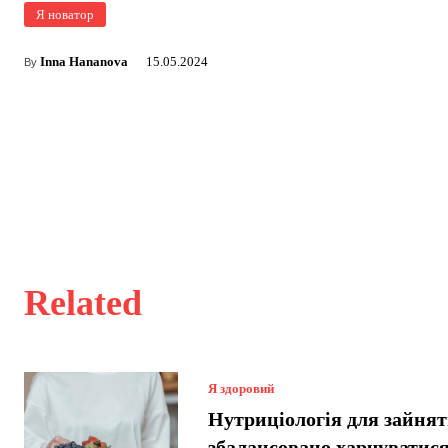
Я новатор
Inna Hananova
15.05.2024
By
Related
Я здоровий
Нутриціологія для зайнят
збалансовано харчуватися