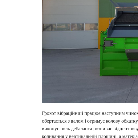
Грохот вібраційний працює наступним чином
обертається з валом і отримує колову обкатк
виконує роль дебаланса розвиває відцентров
коливання у вертикальній площині, а матеріа