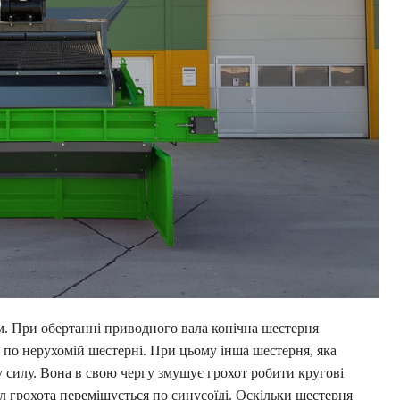
. При обертанні приводного вала конічна шестерня
у по нерухомій шестерні. При цьому інша шестерня, яка
у силу. Вона в свою чергу змушує грохот робити кругові
л грохота переміщується по синусоїді. Оскільки шестерня