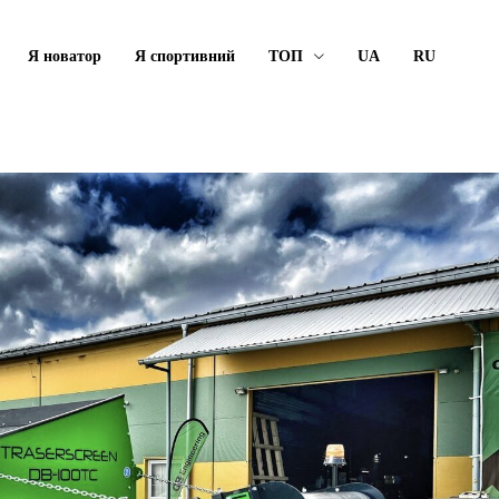
Я новатор
Я спортивний
ТОП
UA
RU