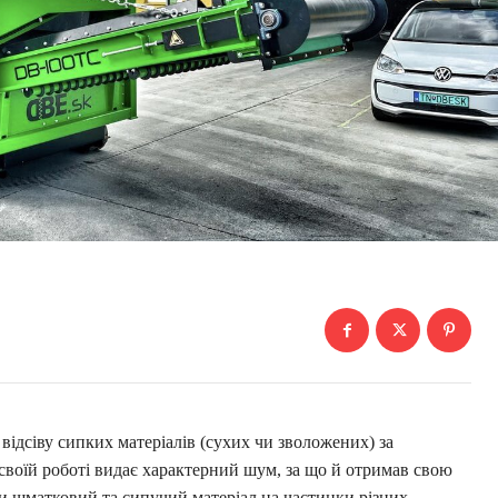
відсіву сипких матеріалів (сухих чи зволожених) за
 своїй роботі видає характерний шум, за що й отримав свою
ти шматковий та сипучий матеріал на частинки різних