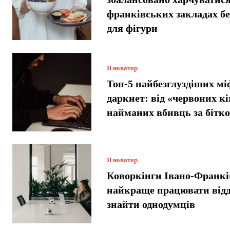
франківських закладах б
для фігури
Я новатор
Топ-5 найбезглуздіших мі
даркнет: від «червоних кі
найманих вбивць за бітко
Я новатор
Коворкінги Івано-Франкі
найкраще працювати відд
знайти однодумців