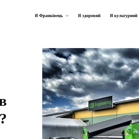
Я Франківець
Я здоровий
Я культурний
в
?