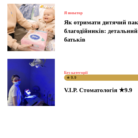
Я новатор
Як отримати дитячий пак
благодійників: детальний
батьків
Без категорії
★ 9.9
V.I.P. Стоматологія ★9.9