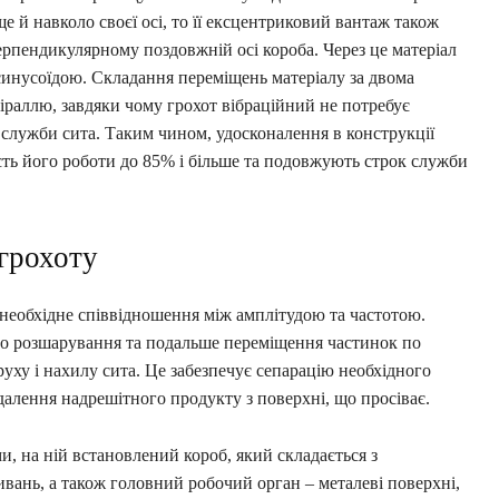
е й навколо своєї осі, то її ексцентриковий вантаж також
ерпендикулярному поздовжній осі короба. Через це матеріал
синусоїдою. Складання переміщень матеріалу за двома
іраллю, завдяки чому грохот вібраційний не потребує
 служби сита. Таким чином, удосконалення в конструкції
ть його роботи до 85% і більше та подовжують строк служби
 грохоту
 необхідне співвідношення між амплітудою та частотою.
ого розшарування та подальше переміщення частинок по
руху і нахилу сита. Це забезпечує сепарацію необхідного
алення надрешітного продукту з поверхні, що просіває.
и, на ній встановлений короб, який складається з
ивань, а також головний робочий орган – металеві поверхні,