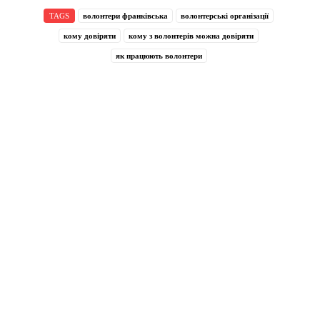
TAGS
волонтери франківська
волонтерські організації
кому довіряти
кому з волонтерів можна довіряти
як працюють волонтери