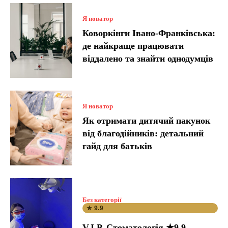
Я новатор
Коворкінги Івано-Франківська:
де найкраще працювати
віддалено та знайти однодумців
Я новатор
Як отримати дитячий пакунок
від благодійників: детальний
гайд для батьків
Без категорії
★ 9.9
V.I.P. Стоматологія ★9.9