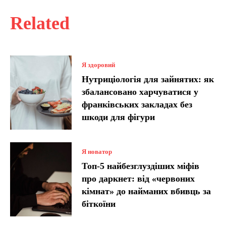
Related
Я здоровий
Нутриціологія для зайнятих: як
збалансовано харчуватися у
франківських закладах без
шкоди для фігури
Я новатор
Топ-5 найбезглуздіших міфів
про даркнет: від «червоних
кімнат» до найманих вбивць за
біткоїни