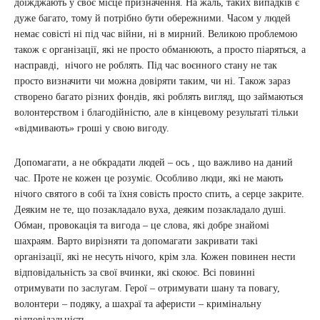
доїжджають у своє місце призначення. На жаль, таких випадків є
дуже багато, тому й потрібно бути обережними. Часом у людей
немає совісті ні під час війни, ні в мирний. Великою проблемою
також є організації, які не просто обманюють, а просто піаряться, а
насправді, нічого не роблять. Під час воєнного стану не так
просто визначити чи можна довіряти таким, чи ні. Також зараз
створено багато різних фондів, які роблять вигляд, що займаються
волонтерством і благодійністю, але в кінцевому результаті тільки
«відмивають» гроші у свою вигоду.
Допомагати, а не обкрадати людей – ось , що важливо на даний
час. Проте не кожен це розуміє. Особливо люди, які не мають
нічого святого в собі та їхня совість просто спить, а серце закрите.
Деяким не те, що позакладало вуха, деяким позакладало душі.
Обман, провокація та вигода – це слова, які добре знайомі
шахраям. Варто вирізняти та допомагати закривати такі
організації, які не несуть нічого, крім зла. Кожен повинен нести
відповідальність за свої вчинки, які скоює. Всі повинні
отримувати по заслугам. Герої – отримувати шану та повагу,
волонтери – подяку, а шахраї та аферисти – кримінальну
відповідальність.