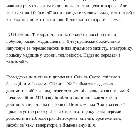
машини рятують життя та допомагають знищувати ворога. Але
через активні бойові дії вони швидко виходять з ладу, тож потреба
в таких машинах є постійною. Відповідно і витрати – немалі.
ГО Промінь ІФ збирає кошти на продукти, засоби гігієни,
побутову хімію, медикаменти. Для українських захисників
закуповує та передає засоби індивідуального захисту, електроніку,
польову медицину, дрони, тепловізори. Недавно передали і
реанімобіль.
Громадська ініціатива підприємців Свій за Свого спільно з
благодійним фондом “Оберіг – ІФ ” займається адресою
допомогою військовим, переселенцям лікарням та госпіталям. З
початку війни 2014 року ініціатива активно включилась в
допомогу військовим на фронті. Нині команда “Свій за свого”
продовжує цю роботу. З 24 лютого цього року фонд передав
допомоги на 2,8 млн грн. Це зокрема, оптика, бронежелети,
засоби зв’язку, генератори, військова амуніція.