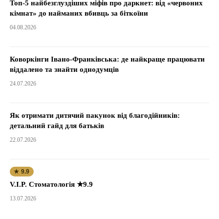
Топ-5 найбезглуздіших міфів про даркнет: від «червоних
кімнат» до найманих вбивць за біткоїни
04.08.2026
Коворкінги Івано-Франківська: де найкраще працювати
віддалено та знайти однодумців
24.07.2026
Як отримати дитячий пакунок від благодійників:
детальний гайд для батьків
22.07.2026
★ 9.9
V.I.P. Стоматологія ★9.9
13.07.2026