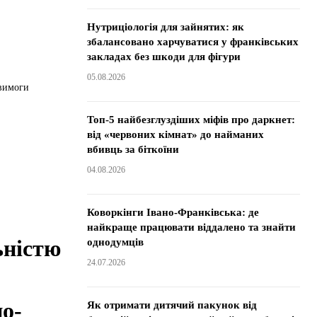
Нутриціологія для зайнятих: як
збалансовано харчуватися у франківських
закладах без шкоди для фігури
05.08.2026
Топ-5 найбезглуздіших міфів про даркнет:
від «червоних кімнат» до найманих
вбивць за біткоїни
04.08.2026
Коворкінги Івано-Франківська: де
найкраще працювати віддалено та знайти
ьністю
однодумців
24.07.2026
но-
Як отримати дитячий пакунок від