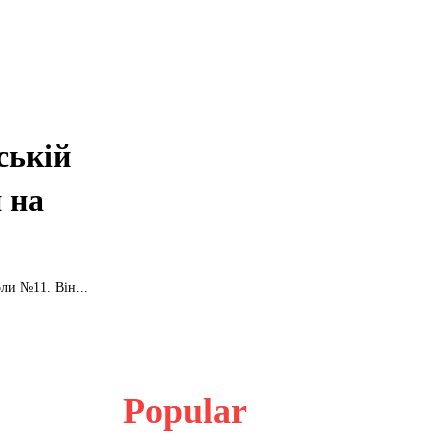
ській
и на
ли №11. Він...
Popular