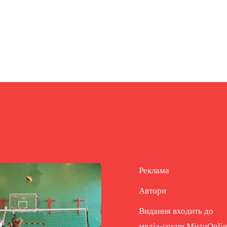
Реклама
Автори
Видання входить до
медіа-групи
MistoOnli