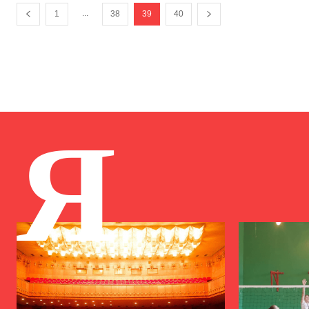
...
1
38
39
40
Я