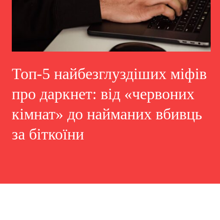
Топ-5 найбезглуздіших міфів
про даркнет: від «червоних
кімнат» до найманих вбивць
за біткоїни