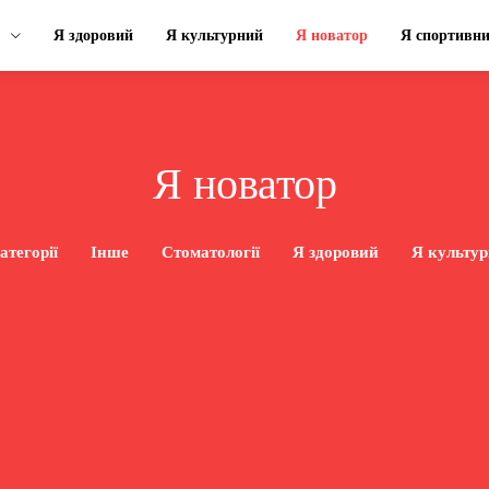
Я здоровий
Я культурний
Я новатор
Я спортивн
Я новатор
атегорії
Інше
Стоматології
Я здоровий
Я культу