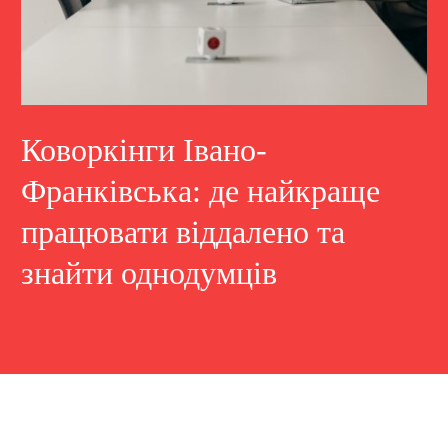
Коворкінги Івано-
Франківська: де найкраще
працювати віддалено та
знайти однодумців