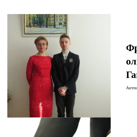
Фр
ол
Га
Антон