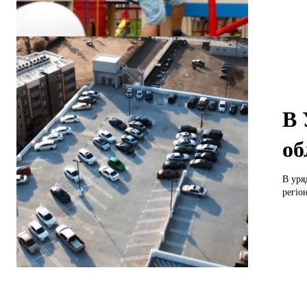
В 
об
В уряд
регіон