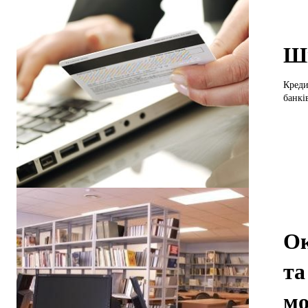
Шв
Кредит 
банків
Ок
та
мо