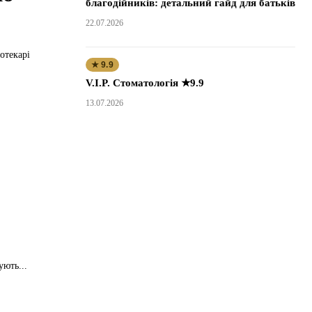
благодійників: детальний гайд для батьків
22.07.2026
отекарі
★ 9.9
V.I.P. Стоматологія ★9.9
13.07.2026
ують...