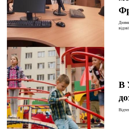
Фр
Днями
відзві
В 
до
Відте