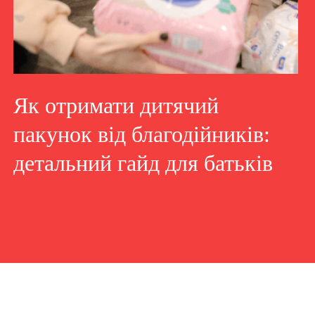
Як отримати дитячий
пакунок від благодійників:
детальний гайд для батьків