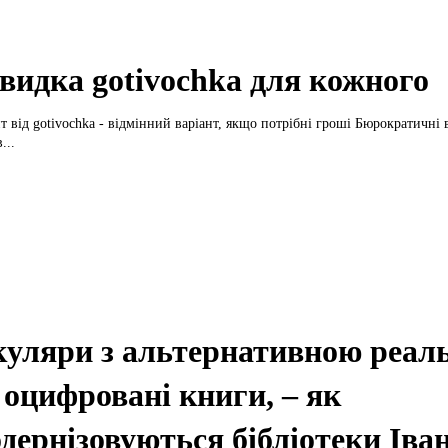
идка gotivochka для кожного
від gotivochka - відмінний варіант, якщо потрібні гроші Бюрократичні вимоги
...
уляри з альтернативною реал
 оцифровані книги, – як
дернізовуються бібліотеки Іва