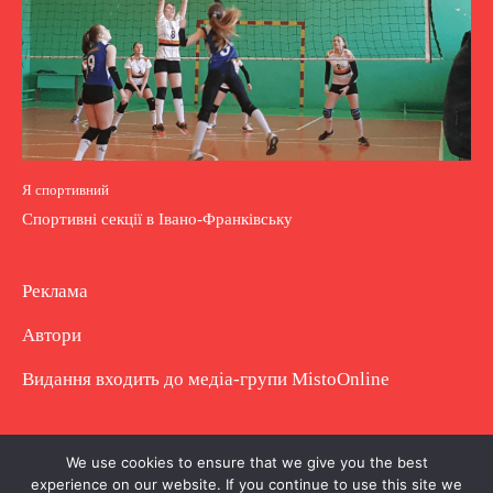
Я спортивний
Спортивні секції в Івано-Франківську
Реклама
Автори
Видання входить до медіа-групи
MistoOnline
Copyright © Повне використання матеріалу
We use cookies to ensure that we give you the best
experience on our website. If you continue to use this site we
заборонено. Частково можна з гіперпосиланням.