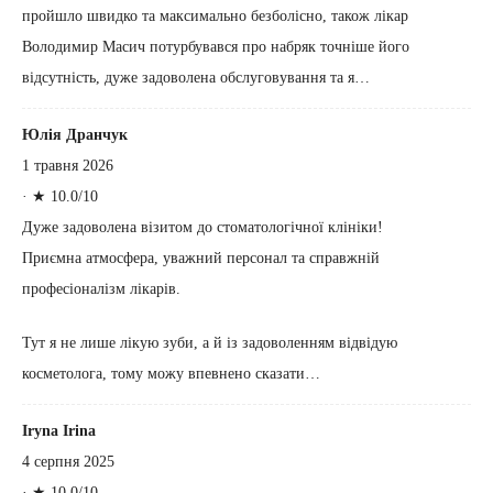
пройшло швидко та максимально безболісно, також лікар
Володимир Масич потурбувався про набряк точніше його
відсутність, дуже задоволена обслуговування та я…
Юлія Дранчук
1 травня 2026
·
★ 10.0/10
Дуже задоволена візитом до стоматологічної клініки!
Приємна атмосфера, уважний персонал та справжній
професіоналізм лікарів.
Тут я не лише лікую зуби, а й із задоволенням відвідую
косметолога, тому можу впевнено сказати…
Iryna Irina
4 серпня 2025
·
★ 10.0/10