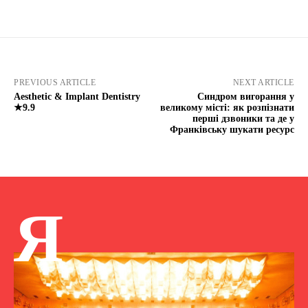
PREVIOUS ARTICLE
NEXT ARTICLE
Aesthetic & Implant Dentistry
Синдром вигорання у
★9.9
великому місті: як розпізнати
перші дзвоники та де у
Франківську шукати ресурс
Я