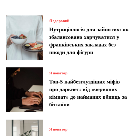
Я здоровий
Нутриціологія для зайнятих: як
збалансовано харчуватися у
франківських закладах без
шкоди для фігури
Я новатор
Топ-5 найбезглуздіших міфів
про даркнет: від «червоних
кімнат» до найманих вбивць за
біткоїни
Я новатор