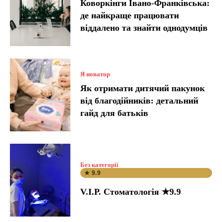
Коворкінги Івано-Франківська:
де найкраще працювати
віддалено та знайти однодумців
Я новатор
Як отримати дитячий пакунок
від благодійників: детальний
гайд для батьків
Без категорії
★ 9.9
V.I.P. Стоматологія ★9.9