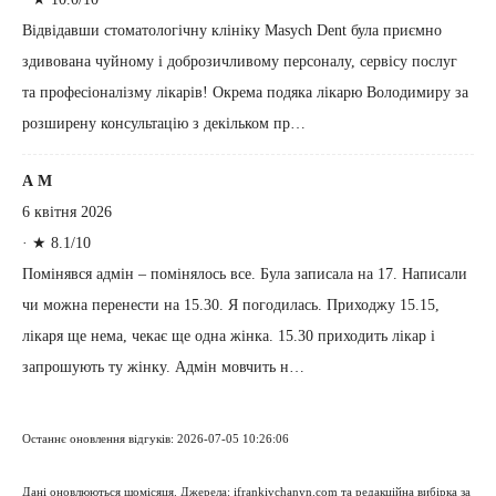
Відвідавши стоматологічну клініку Masych Dent була приємно
здивована чуйному і доброзичливому персоналу, сервісу послуг
та професіоналізму лікарів! Окрема подяка лікарю Володимиру за
розширену консультацію з декільком пр…
А М
6 квітня 2026
·
★ 8.1/10
Помінявся адмін – помінялось все. Була записала на 17. Написали
чи можна перенести на 15.30. Я погодилась. Приходжу 15.15,
лікаря ще нема, чекає ще одна жінка. 15.30 приходить лікар і
запрошують ту жінку. Адмін мовчить н…
Останнє оновлення відгуків: 2026-07-05 10:26:06
Дані оновлюються щомісяця. Джерела: ifrankivchanyn.com та редакційна вибірка за