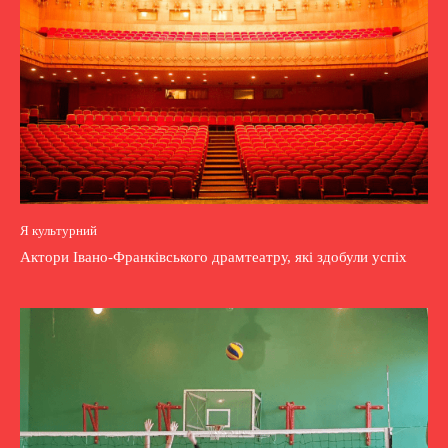
Я культурний
Актори Івано-Франківського драмтеатру, які здобули успіх