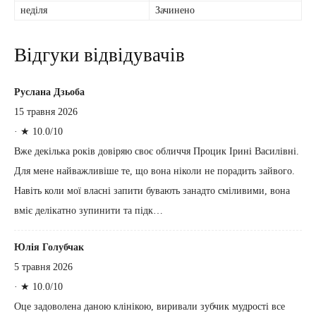
неділя
Зачинено
Відгуки відвідувачів
Руслана Дзьоба
15 травня 2026
·
★ 10.0/10
Вже декілька років довіряю своє обличчя Процик Ірині Василівні.
Для мене найважливіше те, що вона ніколи не порадить зайвого.
Навіть коли мої власні запити бувають занадто сміливими, вона
вміє делікатно зупинити та підк…
Юлія Голубчак
5 травня 2026
·
★ 10.0/10
Оце задоволена даною клінікою, виривали зубчик мудрості все