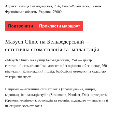
Адреса:
вулиця Бельведерська, 25А, Івано-Франківськ, Івано-
Франківська область, Україна, 76000
Подзвонити
Прокласти маршрут
Masych Clinic на Бельведерській —
естетична стоматологія та імплантація
«Masych Clinic» на вулиці Бельведерській, 25А — центр
естетичної стоматології та імплантації з оцінкою 4.9 за понад 260
відгуками. Комплексний підхід, безболісні методики із седацією
та гарантія якості.
Напрями — естетична стоматологія (протезування, вініри,
коронки), імплантація зубів (Straumann, Neodent, Dio), ортодонтія
(брекети, елайнери), ортопедія та терапія; додатково — апаратна й
ін’єкційна косметологія.