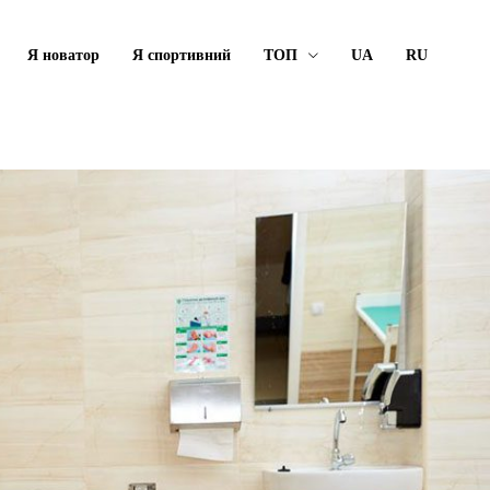
Я новатор
Я спортивний
ТОП
UA
RU