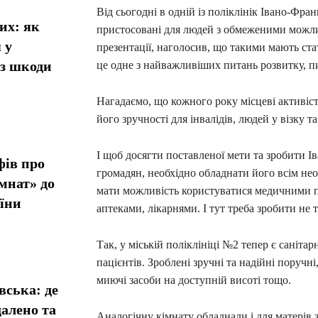
Від сьогодні в одній із поліклінік Івано-Фран
их: як
пристосовані для людей з обмеженими можлив
 у
презентації, наголосив, що такими мають ст
ез шкоди
це одне з найважливіших питань розвитку, 
Нагадаємо, що кожного року місцеві активіст
його зручності для інвалідів, людей у візку
І щоб досягти поставленої мети та зробити 
фів про
громадян, необхідно обладнати його всім нео
мнат» до
мати можливість користуватися медичними п
їни
аптеками, лікарнями. І тут треба зробити не т
Так, у міській поліклініці №2 тепер є санітар
пацієнтів. Зроблені зручні та надійні поручн
миючі засоби на доступній висоті тощо.
вська: де
алено та
Аналогічну кімнату обладнали і для матерів з