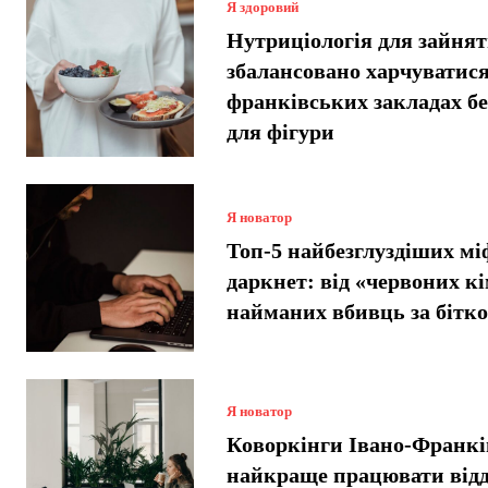
Я здоровий
Нутриціологія для зайнят
збалансовано харчуватися
франківських закладах б
для фігури
Я новатор
Топ-5 найбезглуздіших мі
даркнет: від «червоних кі
найманих вбивць за бітко
Я новатор
Коворкінги Івано-Франкі
найкраще працювати відд