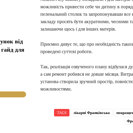
можливість привести себе чи дитину в поря
пеленальний столик та запропонувавши все н
закладу просять бути акуратними, чесними т
залишаючи щось і для інших матерів.
унок від
Приємно дивує те, що про необхідність таких 
 гайд для
проведені суттєві роботи.
Так, реалізація озвученого плану відбулася д
а сам ремонт робився не довше місяця. Вит
установа створила зручний простір, повніс
можливостями.
TAGS
лікарні Франківська
покращен
Фра