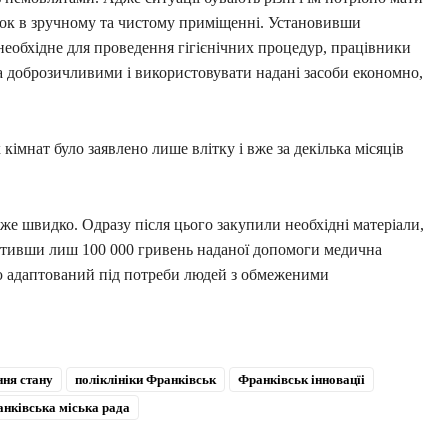
док в зручному та чистому приміщенні. Установивши
еобхідне для проведення гігієнічних процедур, працівники
а доброзичливими і використовувати надані засоби економно,
кімнат було заявлено лише влітку і вже за декілька місяців
уже швидко. Одразу після цього закупили необхідні матеріали,
ративши лиш 100 000 гривень наданої допомоги медична
тю адаптований під потреби людей з обмеженими
ня стану
поліклініки Франківськ
Франківськ інновацїі
нківська міська рада