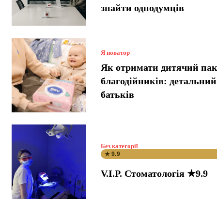
знайти однодумців
Я новатор
Як отримати дитячий пак
благодійників: детальний
батьків
Без категорії
★ 9.9
V.I.P. Стоматологія ★9.9