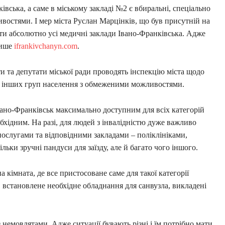
ківська, а саме в міському закладі №2 є вбиральні, спеціально
остями. І мер міста Руслан Марцінків, що був присутній на
ати абсолютно усі медичні заклади Івано-Франківська. Адже
пише
ifrankivchanyn.com
.
и та депутати міської ради проводять інспекцію міста щодо
 та інших груп населення з обмеженими можливостями.
Івано-Франківськ максимально доступним для всіх категорій
бхідним. На разі, для людей з інвалідністю дуже важливо
ослугами та відповідними закладами – поліклініками,
ільки зручні пандуси для заїзду, але й багато чого іншого.
на кімната, де все пристосоване саме для такої категорії
і, встановлене необхідне обладнання для санвузла, викладені
 немовлятами. Адже ситуації бувають різні і їм потрібно мати