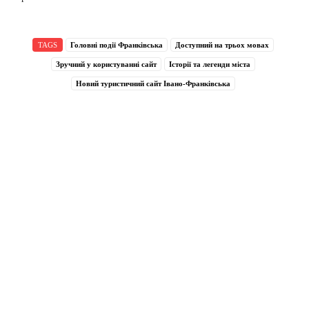
TAGS
Головні події Франківська
Доступний на трьох мовах
Зручний у користуванні сайт
Історії та легенди міста
Новий туристичний сайт Івано-Франківська