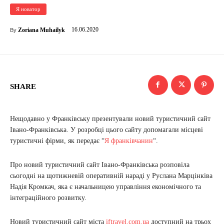
Я новатор
16.06.2020
Zoriana Muhailyk
By
SHARE
Нещодавно у Франківську презентували новий туристичний сайт
Івано-Франківська. У розробці цього сайту допомагали місцеві
туристичні фірми, як передає “
Я франківчанин
“.
Про новий туристичний сайт Івано-Франківська розповіла
сьогодні на щотижневій оперативній нараді у Руслана Марцінківа
Надія Кромкач, яка є начальницею управління економічного та
інтеграційного розвитку.
Новий туристичний сайт міста
iftravel.com.ua
доступний на трьох