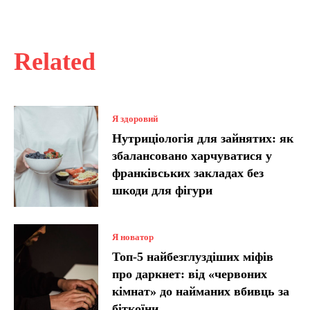
Related
Я здоровий
Нутриціологія для зайнятих: як
збалансовано харчуватися у
франківських закладах без
шкоди для фігури
Я новатор
Топ-5 найбезглуздіших міфів
про даркнет: від «червоних
кімнат» до найманих вбивць за
біткоїни