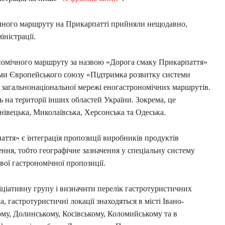
ічного маршруту на Прикарпатті прийняли нещодавно,
ністрації.
ономічного маршруту за назвою «Дорога смаку Прикарпаття»
ми Європейського союзу «Підтримка розвитку системи
у загальнонаціональної мережі еногастрономічних маршрутів.
ь на території інших областей України. Зокрема, це
рнівецька, Миколаївська, Херсонська та Одеська.
тя» є інтеграція пропозиції виробників продуктів
ння, тобто географічне зазначення у спеціальну систему
ої гастрономічної пропозиції.
іціативну групу і визначити перелік гастротуристичних
, гастротуристичні локації знаходяться в місті Івано-
ому, Долинському, Косівському, Коломийському та в