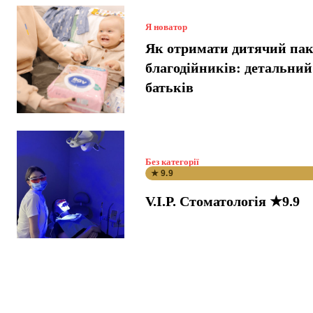
Я новатор
Як отримати дитячий пак
благодійників: детальний
батьків
Без категорії
★ 9.9
V.I.P. Стоматологія ★9.9