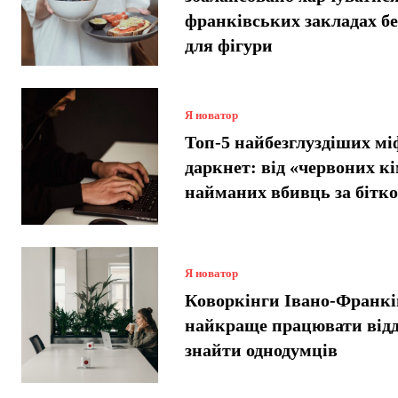
франківських закладах б
для фігури
Я новатор
Топ-5 найбезглуздіших мі
даркнет: від «червоних кі
найманих вбивць за бітко
Я новатор
Коворкінги Івано-Франкі
найкраще працювати відд
знайти однодумців