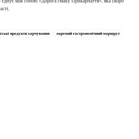
б’єднує між собою «Дорога смаку Прикарпаття», яка скоро
асті.
тські продукти харчування
окремий гастрономічний маршрут