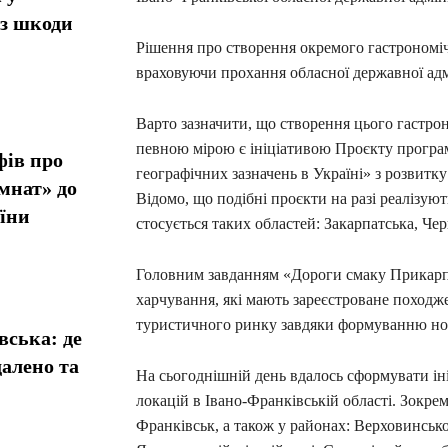
ез шкоди
Рішення про створення окремого гастроном
враховуючи прохання обласної державної адмі
Варто зазначити, що створення цього гастр
певною мірою є ініціативою Проєкту програ
фів про
географічних зазначень в Україні» з розвитк
мнат» до
Відомо, що подібні проєкти на разі реалізуют
їни
стосується таких областей: Закарпатська, Че
Головним завданням «Дороги смаку Прикарпат
харчування, які мають зареєстроване походже
туристичного ринку завдяки формуванню нов
вська: де
алено та
На сьогоднішній день вдалось сформувати ін
локацій в Івано-Франківській області. Зокрема
Франківськ, а також у районах: Верховинськ