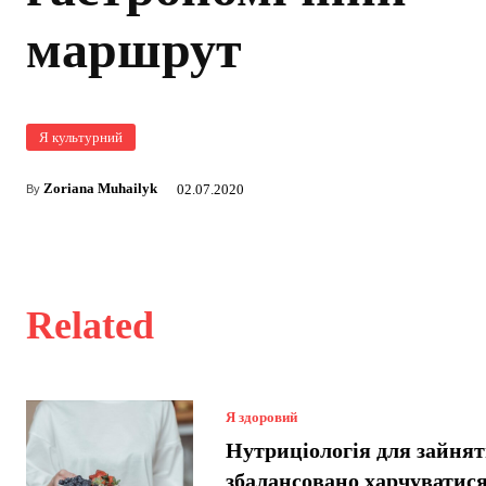
маршрут
Я культурний
Zoriana Muhailyk
02.07.2020
By
Related
Я здоровий
Нутриціологія для зайнят
збалансовано харчуватися