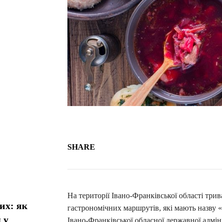
SHARE
На території Івано-Франківської області три
их: як
гастрономічних маршрутів, які мають назву 
 у
Івано-Франківської обласної державної адміні