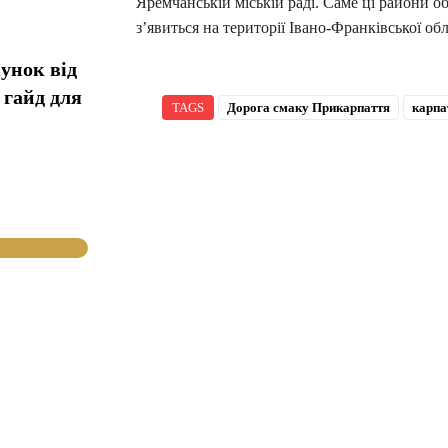
Яремчанській міській раді. Саме ці райони о
з’явиться на території Івано-Франківської обл
унок від
 гайд для
TAGS
Дорога смаку Прикарпаття
карпа