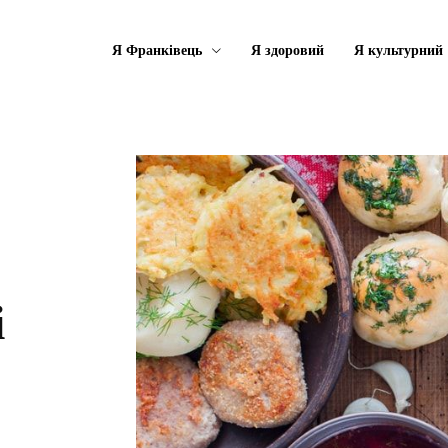
Я Франківець
Я здоровий
Я культурний
і