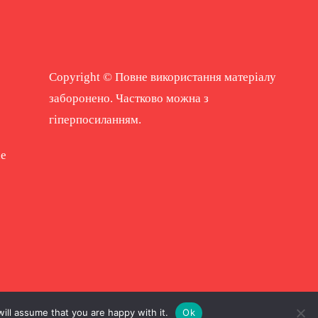
Copyright © Повне використання матеріалу
заборонено. Частково можна з
гіперпосиланням.
ne
ill assume that you are happy with it.
Ok