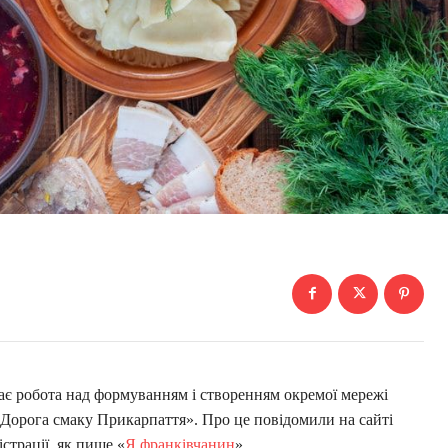
ває робота над формуванням і створенням окремої мережі
«Дорога смаку Прикарпаття». Про це повідомили на сайті
страції, як пише «
Я франківчанин
».