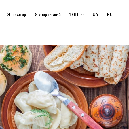
Я новатор
Я спортивний
ТОП
UA
RU