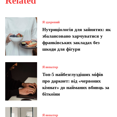
Related
Я здоровий
Нутриціологія для зайнятих: як
збалансовано харчуватися у
франківських закладах без
шкоди для фігури
Я новатор
Топ-5 найбезглуздіших міфів
про даркнет: від «червоних
кімнат» до найманих вбивць за
біткоїни
Я новатор