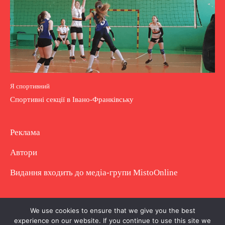
Я спортивний
Спортивні секції в Івано-Франківську
Реклама
Автори
Видання входить до медіа-групи
MistoOnline
Copyright © Повне використання матеріалу
We use cookies to ensure that we give you the best
experience on our website. If you continue to use this site we
заборонено. Частково можна з гіперпосиланням.