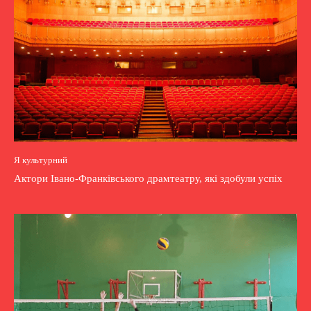
Я культурний
Актори Івано-Франківського драмтеатру, які здобули успіх