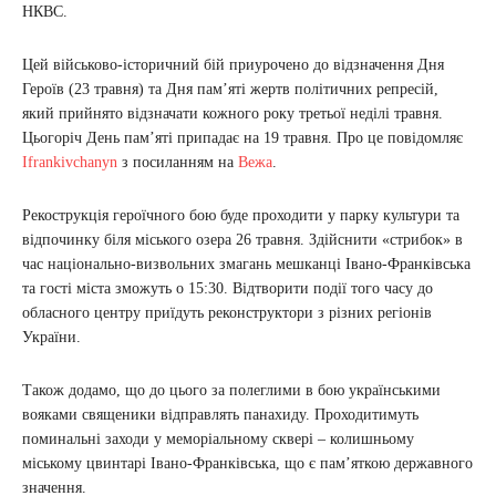
НКВС.
Цей військово-історичний бій приурочено до відзначення Дня
Героїв (23 травня) та Дня пам’яті жертв політичних репресій,
який прийнято відзначати кожного року третьої неділі травня.
Цьогоріч День пам’яті припадає на 19 травня. Про це повідомляє
Ifrankivchanyn
з посиланням на
Вежа
.
Рекострукція героїчного бою буде проходити у парку культури та
відпочинку біля міського озера 26 травня. Здійснити «стрибок» в
час національно-визвольних змагань мешканці Івано-Франківська
та гості міста зможуть о 15:30. Відтворити події того часу до
обласного центру приїдуть реконструктори з різних регіонів
України.
Також додамо, що до цього за полеглими в бою українськими
вояками священики відправлять панахиду. Проходитимуть
поминальні заходи у меморіальному сквері – колишньому
міському цвинтарі Івано-Франківська, що є пам’яткою державного
значення.