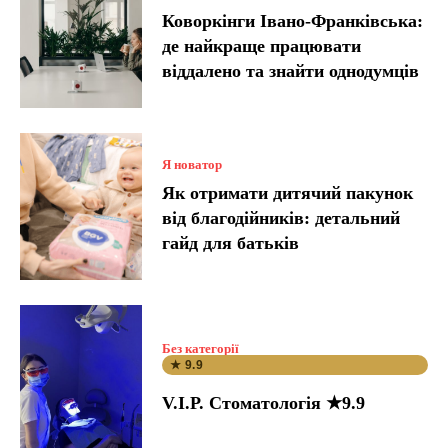
Коворкінги Івано-Франківська:
де найкраще працювати
віддалено та знайти однодумців
Я новатор
Як отримати дитячий пакунок
від благодійників: детальний
гайд для батьків
Без категорії
★ 9.9
V.I.P. Стоматологія ★9.9