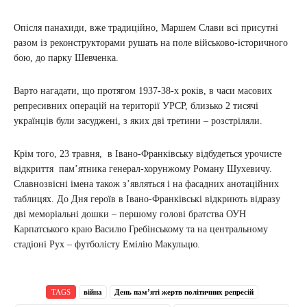
Опісля панахиди, вже традиційно, Маршем Слави всі присутні
разом із реконструкторами рушать на поле військово-історичного
бою, до парку Шевченка.
Варто нагадати, що протягом 1937-38-х років, в часи масових
репресивних операцій на території УРСР, близько 2 тисячі
українців були засуджені, з яких дві третини – розстріляли.
Крім того, 23 травня, в Івано-Франківську відбудеться урочисте
відкриття пам’ятника генерал-хорунжому Роману Шухевичу.
Славнозвісні імена також з’являться і на фасадних анотаційних
таблицях. До Дня героїв в Івано-Франківські відкриють відразу
дві меморіальні дошки – першому голові братства ОУН
Карпатського краю Василю Гребінському та на центральному
стадіоні Рух – футболісту Емілію Макульцю.
TAGS
війна
День пам’яті жертв політичних репресій