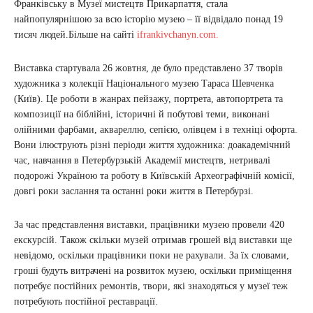
Франківську в Музеї мистецтв Прикарпаття, стала
найпопулярнішою за всю історію музею – її відвідало понад 19
тисяч людей.Більше на сайті
ifrankivchanyn.com.
Виставка стартувала 26 жовтня, де було представлено 37 творів
художника з колекції Національного музею Тараса Шевченка
(Київ). Це роботи в жанрах пейзажу, портрета, автопортрета та
композиції на біблійні, історичні й побутові теми, виконані
олійними фарбами, аквареллю, сепією, олівцем і в техніці офорта.
Вони ілюструють різні періоди життя художника: доакадемічний
час, навчання в Петербурзькій Академії мистецтв, нетривалі
подорожі Україною та роботу в Київській Археографічній комісії,
довгі роки заслання та останні роки життя в Петербурзі.
За час представлення виставки, працівники музею провели 420
екскурсій. Також скільки музей отримав грошей від виставки ще
невідомо, оскільки працівники поки не рахували. За їх словами,
гроші будуть витрачені на розвиток музею, оскільки приміщення
потребує постійних ремонтів, твори, які знаходяться у музеї теж
потребують постійної реставрації.