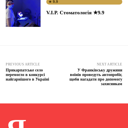
★ 9.9
V.I.P. Стоматологія ★9.9
PREVIOUS ARTICLE
NEXT ARTICLE
Прикарпатське село
У Франківську дружини
перемогло в конкурсі
воїнів проведуть автопробіг,
найгарнішого в Україні
щоби нагадати про допомогу
захисникам