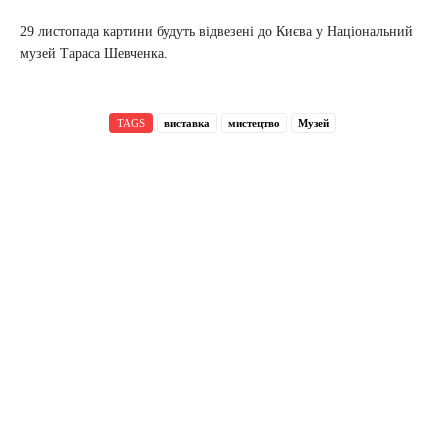
29 листопада картини будуть відвезені до Києва у Національний
музей Тараса Шевченка.
TAGS
виставка
мистецтво
Музей