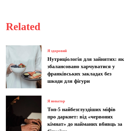
Related
Я здоровий
Нутриціологія для зайнятих: як
збалансовано харчуватися у
франківських закладах без
шкоди для фігури
Я новатор
Топ-5 найбезглуздіших міфів
про даркнет: від «червоних
кімнат» до найманих вбивць за