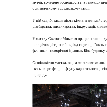
музей, вольєрне господарства, а також дитяч
оригінальному гуцульському стилі.
У цій садибі також діють кімнати для майстер
різьбярства, писанкарства, інкрустації, кил
У маєтку Святого Миколая працює пошта, куди
новорічно-різдвяний період сюди приїздять 
фестиваль новорічної іграшки. Біля будинк
Особливістю маєтка, окрім «святкових» локац
екземпляри флори і фауну карпатського регіо
природу.