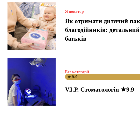
Я новатор
Як отримати дитячий пак
благодійників: детальний
батьків
Без категорії
★ 9.9
V.I.P. Стоматологія ★9.9