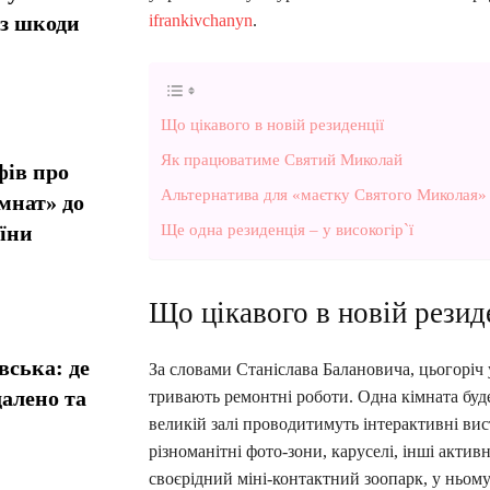
ез шкоди
ifrankivchanyn
.
Що цікавого в новій резиденції
Як працюватиме Святий Миколай
фів про
Альтернатива для «маєтку Святого Миколая
мнат» до
Ще одна резиденція – у високогір`ї
їни
Що цікавого в новій резид
вська: де
За словами Станіслава Балановича, цьогоріч 
алено та
тривають ремонтні роботи. Одна кімната буд
великій залі проводитимуть інтерактивні вис
різноманітні фото-зони, каруселі, інші актив
своєрідний міні-контактний зоопарк, у ньому 