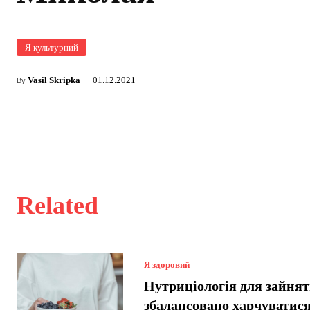
Я культурний
Vasil Skripka
01.12.2021
By
Related
Я здоровий
Нутриціологія для зайнят
збалансовано харчуватися