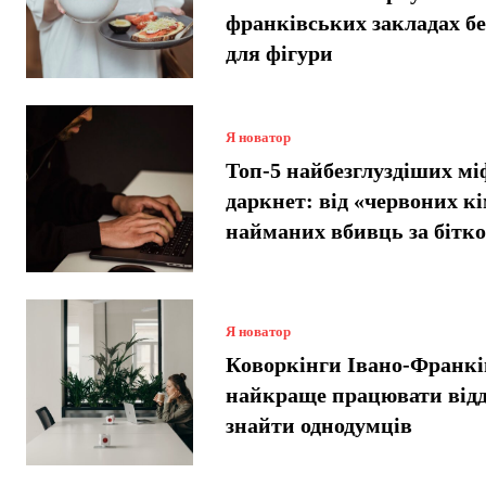
франківських закладах б
для фігури
Я новатор
Топ-5 найбезглуздіших мі
даркнет: від «червоних кі
найманих вбивць за бітко
Я новатор
Коворкінги Івано-Франкі
найкраще працювати відд
знайти однодумців