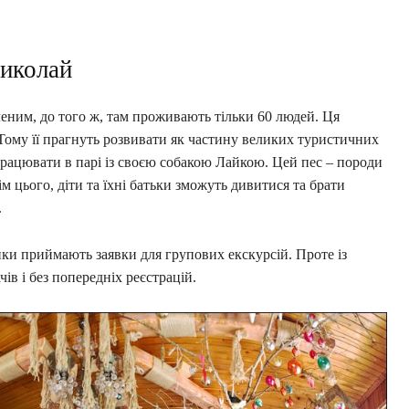
иколай
леним, до того ж, там проживають тільки 60 людей. Ця
. Тому її прагнуть розвивати як частину великих туристичних
рацювати в парі із своєю собакою Лайкою. Цей пес – породи
ім цього, діти та їхні батьки зможуть дивитися та брати
.
ники приймають заявки для групових екскурсій. Проте із
ів і без попередніх реєстрацій.