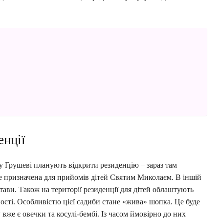
»
енції
у Грушеві планують відкрити резиденцію – зараз там
е призначена для прийомів дітей Святим Миколаєм. В іншій
тави. Також на території резиденції для дітей облаштують
ності. Особливістю цієї садиби стане «жива» шопка. Це буде
вже є овечки та косулі-бембі. Із часом ймовірно до них