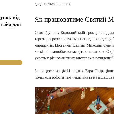
доєднається і віслюк.
унок від
Як працюватиме Святий М
 гайд для
Село Грушів у Коломийській громаді є відда
територія розташовується неподалік від лісу
маршрутів. Цієї зими Святий Миколай буде п
хаскі, він залюбки катає діток на санках. Окр
участь у різноманітних виставах в резиденції
Запрацює локація 11 грудня. Зараз її праців
початком роботи там чекатимуть на відвідувач