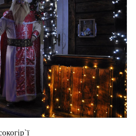
сокогір`ї