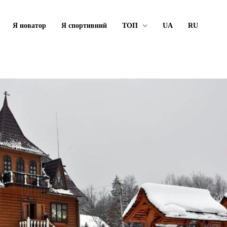
Я новатор
Я спортивний
ТОП
UA
RU