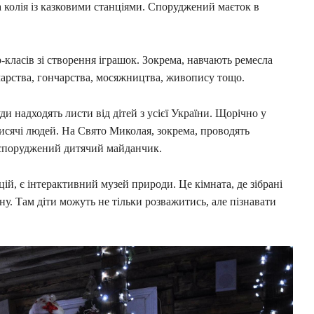
а колія із казковими станціями. Споруджений маєток в
-класів зі створення іграшок. Зокрема, навчають ремесла
имарства, гончарства, мосяжництва, живопису тощо.
 надходять листи від дітей з усієї України. Щорічно у
тисячі людей. На Свято Миколая, зокрема, проводять
у споруджений дитячий майданчик.
ій, є інтерактивний музей природи. Це кімната, де зібрані
ну. Там діти можуть не тільки розважитись, але пізнавати