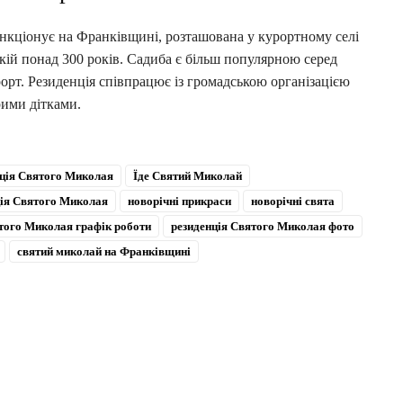
нкціонує на Франківщині, розташована у курортному селі
кій понад 300 років. Садиба є більш популярною серед
рорт. Резиденція співпрацює із громадською організацією
рими дітками.
нція Святого Миколая
Їде Святий Миколай
ція Святого Миколая
новорічні прикраси
новорічні свята
того Миколая графік роботи
резиденція Святого Миколая фото
святий миколай на Франківщині