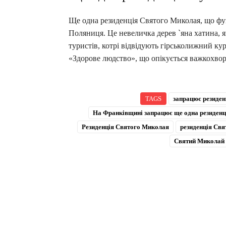
Ще одна резиденція Святого Миколая, що фу
Поляниця. Це невеличка дерев `яна хатина, я
туристів, котрі відвідують гірськолижний ку
«Здорове людство», що опікується важкохво
TAGS
запрацює резиде
На Франківщині запрацює ще одна резиден
Резиденція Святого Миколая
резиденція Свя
Святий Миколай