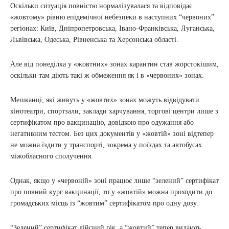
Оскільки ситуація повністю нормалізувалася та відповідає
«жовтому» рівню епідемічної небезпеки в наступних “червоних”
регіонах: Київ, Дніпропетровська, Івано-Франківська, Луганська,
Львівська, Одеська, Рівненська та Херсонська області.
Але від понеділка у «жовтних» зонах карантин став жорстокішим,
оскільки там діють такі ж обмеження як і в «червоних» зонах.
Мешканці, які живуть у «жовтих» зонах можуть відвідувати
кінотеатри, спортзали, заклади харчування, торгові центри лише з
сертифікатом про вакцинацію, довідкою про одужання або
негативним тестом. Без цих документів у «жовтій» зоні відтепер
не можна їздити у транспорті, зокрема у поїздах та автобусах
міжобласного сполучення.
Однак, якщо у «червоній» зоні працює лише “зелений” сертифікат
про повний курс вакцинації, то у «жовтій» можна проходити до
громадських місць із “жовтим” сертифікатом про одну дозу.
“Зелений” сертифікат дійсний рік, а “жовтий” тепер видають