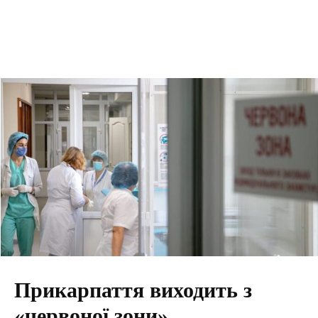
Прикарпаття виходить з
«червоної зони»