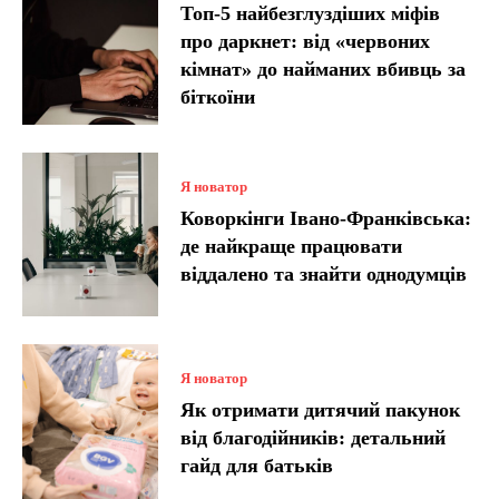
Топ-5 найбезглуздіших міфів
про даркнет: від «червоних
кімнат» до найманих вбивць за
біткоїни
Я новатор
Коворкінги Івано-Франківська:
де найкраще працювати
віддалено та знайти однодумців
Я новатор
Як отримати дитячий пакунок
від благодійників: детальний
гайд для батьків