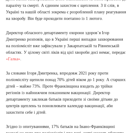
паралічу та смерті. А єдиним захистом є щеплення. З її слів, в
Україні та нашій області зокрема є розроблений плану реагування
на хворобу. Він буде проходити поетапно із 1 лютого.
Директор обласного департаменту охорони здоров’я Ігор
Дмитренко розповів, що в Україні перші випадки захворювання
на поліомієліт вже зафіксували у Закарпатській та Рівненській
областях. У цілому світі ліків від цієї хвороби досі немає, передає
«Галка»
.
За словами Ігоря Дмитренка, впродовж 2021 року проти
поліомієліту щепили понад 70% дітей віком до 1 року. А старших
дітей – майже 73%. Проте Франківщина входить до трійки
регіонів із найнижчим показником вакцинації. Директор
департаменту закликав батьків приходити зі своїми дітьми до
центрів щеплень та поновлювати календар вакцинації, аби
захистити себе і дітей.
Згідно із опитуваннями, 17% батьків на Івано-Франківщині