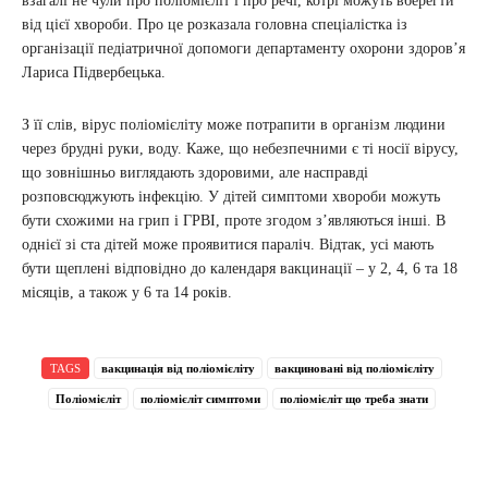
взагалі не чули про поліомієліт і про речі, котрі можуть вберегти
від цієї хвороби. Про це розказала головна спеціалістка із
організації педіатричної допомоги департаменту охорони здоров’я
Лариса Підвербецька.
З її слів, вірус поліомієліту може потрапити в організм людини
через брудні руки, воду. Каже, що небезпечними є ті носії вірусу,
що зовнішньо виглядають здоровими, але насправді
розповсюджують інфекцію. У дітей симптоми хвороби можуть
бути схожими на грип і ГРВІ, проте згодом з’являються інші. В
однієї зі ста дітей може проявитися параліч. Відтак, усі мають
бути щеплені відповідно до календаря вакцинації – у 2, 4, 6 та 18
місяців, а також у 6 та 14 років.
TAGS
вакцинація від поліомієліту
вакциновані від поліомієліту
Поліомієліт
поліомієліт симптоми
поліомієліт що треба знати