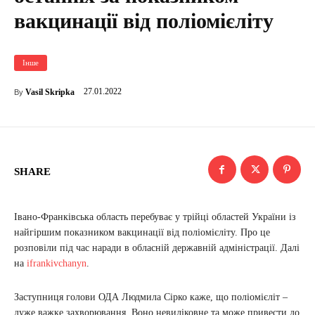
вакцинації від поліомієліту
Інше
27.01.2022
Vasil Skripka
By
SHARE
Івано-Франківська область перебуває у трійці областей України із
найгіршим показником вакцинації від поліомієліту. Про це
розповіли під час наради в обласній державній адміністрації. Далі
на
ifrankivchanyn
.
Заступниця голови ОДА Людмила Сірко каже, що поліомієліт –
дуже важке захворювання. Воно невиліковне та може привести до