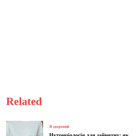
Related
Я здоровий
Нутриціологія для зайнятих: як