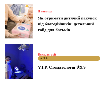
Я новатор
Як отримати дитячий пакунок
від благодійників: детальний
гайд для батьків
Без категорії
★ 9.9
V.I.P. Стоматологія ★9.9