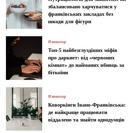
збалансовано харчуватися у
франківських закладах без
шкоди для фігури
Я новатор
Топ-5 найбезглуздіших міфів
про даркнет: від «червоних
кімнат» до найманих вбивць за
біткоїни
Я новатор
Коворкінги Івано-Франківська:
де найкраще працювати
віддалено та знайти однодумців