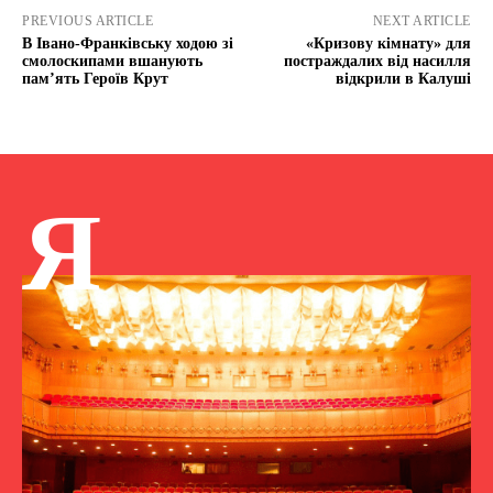
PREVIOUS ARTICLE
NEXT ARTICLE
В Івано-Франківську ходою зі
«Кризову кімнату» для
смолоскипами вшанують
постраждалих від насилля
пам’ять Героїв Крут
відкрили в Калуші
Я