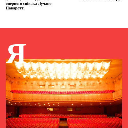
оперного співака Лучано
Паваротті
Я