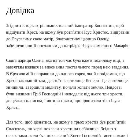
Довідка
Згідно з історією, рівноапостольний імператор Костянтин, щоб
відшукати Хрест, на якому був розп’ятий Ісус Христос, відправив
до Єрусалиму свою матір, благочестиву царицю Олену,
забезпечивши її посланням до патріарха Єрусалимського Макарія.
Свята цариця Олена, яка на той час була вже в похилому віці, з
завзяттям взялася за виконання поставленого перед нею завдання.
B Єрусалимі її направили до одного єврея, який повідомив, що
Хрест закопаний там, де стоїть святилище Венери. Це святилище
знищили, звершили молитву, почали копати землю. Невдовзі
були виявлені Гріб Господній і неподалік від нього три хрести,
дощечка з написом, і чотири цвяхи, що пронизали тіло Ісуса
Христа.
Для того, щоб дізнатися, на якому з трьох хрестів був розп’ятий
Спаситель, по черзі поклали хрести на небіжчика. Згідно з
переказами, коли був покладений Хрест Господній, мрець ожив і