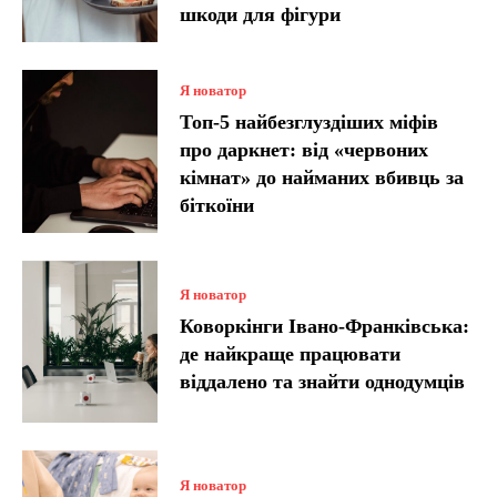
шкоди для фігури
Я новатор
Топ-5 найбезглуздіших міфів
про даркнет: від «червоних
кімнат» до найманих вбивць за
біткоїни
Я новатор
Коворкінги Івано-Франківська:
де найкраще працювати
віддалено та знайти однодумців
Я новатор