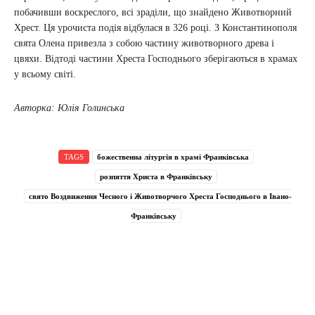
побачивши воскреслого, всі зраділи, що знайдено Животворний
Хрест. Ця урочиста подія відбулася в 326 році. З Константинополя
свята Олена привезла з собою частину животворного древа і
цвяхи. Відтоді частини Хреста Господнього зберігаються в храмах
у всьому світі.
Авторка: Юлія Голинська
TAGS
божественна літургія в храмі Франківська
розпяття Христа в Франківську
свято Воздвиження Чесного і Животворчого Хреста Господнього в Івано-
Франківську