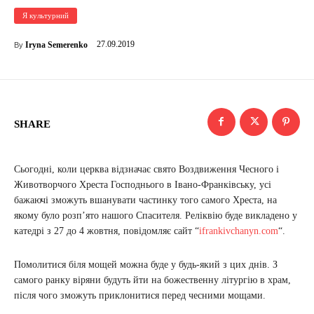
Я культурний
27.09.2019
Iryna Semerenko
By
SHARE
Сьогодні, коли церква відзначає свято Воздвиження Чесного і
Животворчого Хреста Господнього в Івано-Франківську, усі
бажаючі зможуть вшанувати частинку того самого Хреста, на
якому було розп’ято нашого Спасителя. Реліквію буде викладено у
катедрі з 27 до 4 жовтня, повідомляє сайт “
ifrankivchanyn.com
“.
Помолитися біля мощей можна буде у будь-який з цих днів. З
самого ранку віряни будуть йти на божественну літургію в храм,
після чого зможуть приклонитися перед чесними мощами.