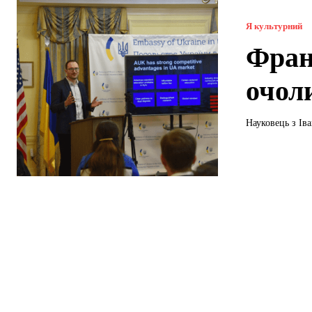
Я культурний
Фран
очол
Науковець з Ів