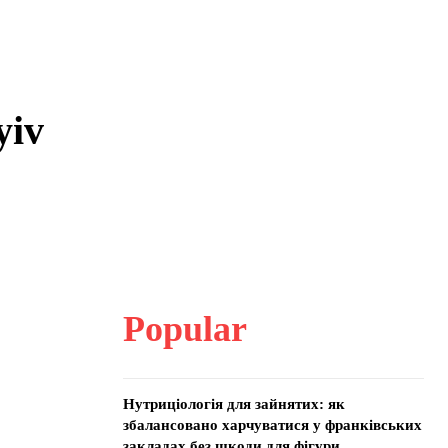
yiv
Popular
Нутриціологія для зайнятих: як
збалансовано харчуватися у франківських
закладах без шкоди для фігури