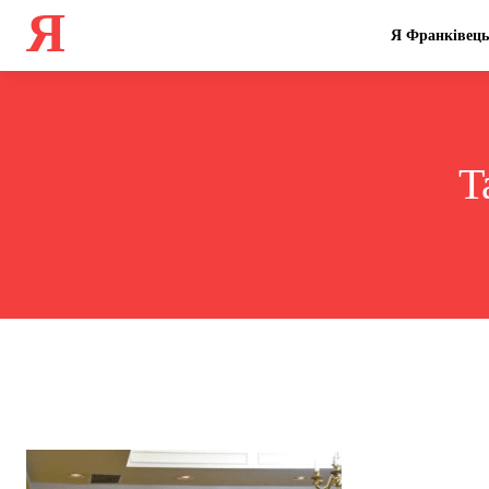
Я
Я Франківець
T