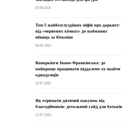
05.08.2026
Топ-5 найбезглуздіших міфів про даркнет:
від «червоних кімнат» до найманих
вбивць за біткоїни
04.08.2026
Коворкінги Івано-Франківська: де
найкраще працювати віддалено та знайти
однодумців
24.07.2026
Як отримати дитячий пакунок від
благодійників: детальний гайд для батьків
22.07.2026