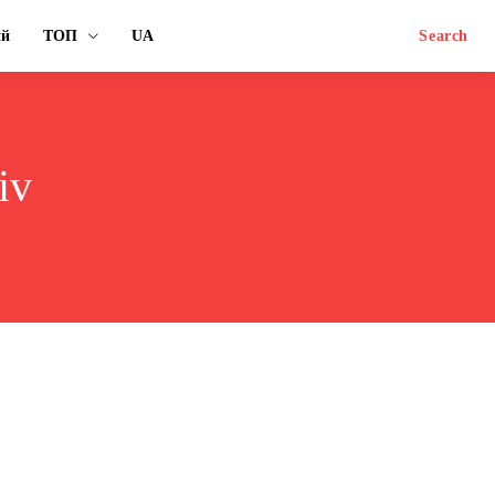
ий
ТОП
UA
Search
iv