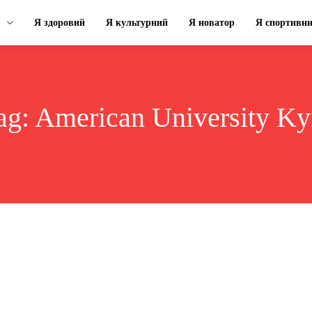
Я здоровий
Я культурний
Я новатор
Я спортивн
ag:
American University Ky