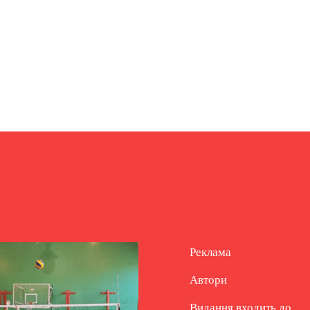
Реклама
Автори
Видання входить до