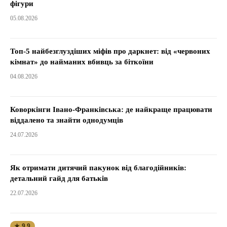
фігури
05.08.2026
Топ-5 найбезглуздіших міфів про даркнет: від «червоних
кімнат» до найманих вбивць за біткоїни
04.08.2026
Коворкінги Івано-Франківська: де найкраще працювати
віддалено та знайти однодумців
24.07.2026
Як отримати дитячий пакунок від благодійників:
детальний гайд для батьків
22.07.2026
★ 9.9