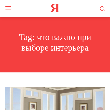
Я
Tag:
что важно при
выборе интерьера