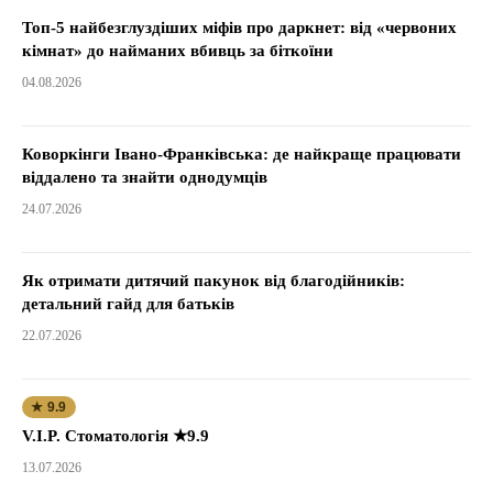
Топ-5 найбезглуздіших міфів про даркнет: від «червоних
кімнат» до найманих вбивць за біткоїни
04.08.2026
Коворкінги Івано-Франківська: де найкраще працювати
віддалено та знайти однодумців
24.07.2026
Як отримати дитячий пакунок від благодійників:
детальний гайд для батьків
22.07.2026
★ 9.9
V.I.P. Стоматологія ★9.9
13.07.2026