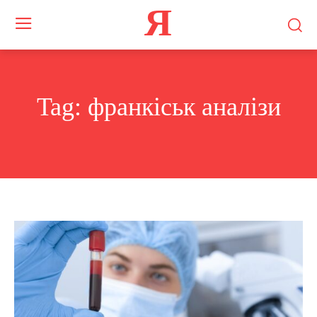
Я
Tag:
франкіськ аналізи