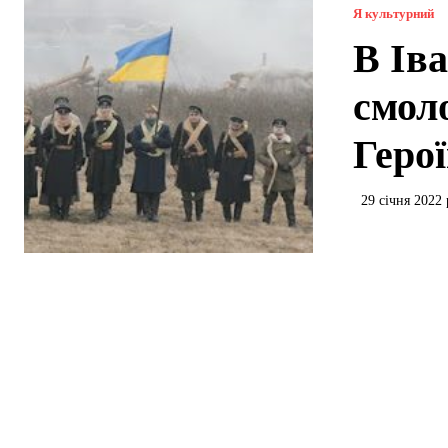
Я культурний
В Ів
смол
Геро
29 січня 2022