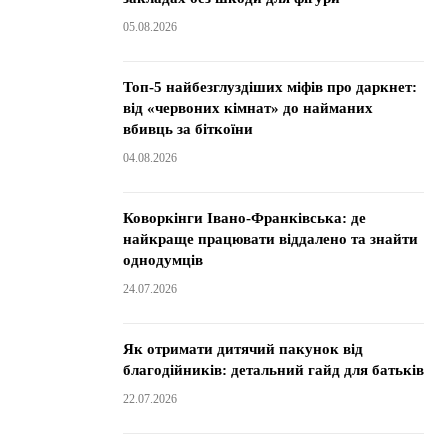
05.08.2026
Топ-5 найбезглуздіших міфів про даркнет:
від «червоних кімнат» до найманих
вбивць за біткоїни
04.08.2026
Коворкінги Івано-Франківська: де
найкраще працювати віддалено та знайти
однодумців
24.07.2026
Як отримати дитячий пакунок від
благодійників: детальний гайд для батьків
22.07.2026