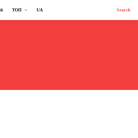
ий
ТОП
UA
Search