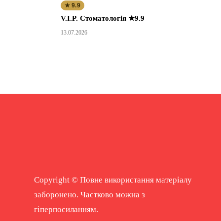
★ 9.9
V.I.P. Стоматологія ★9.9
13.07.2026
Copyright © Повне використання матеріалу
заборонено. Частково можна з
гіперпосиланням.