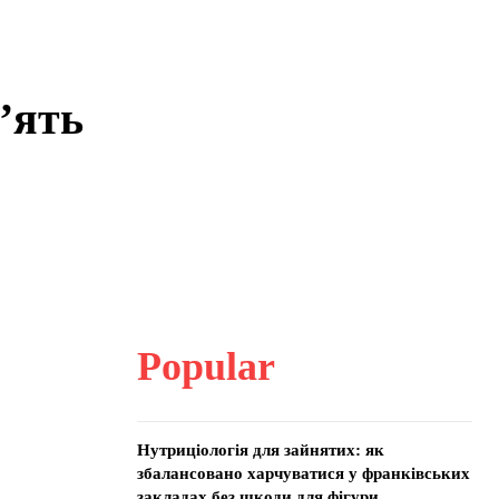
’ять
Popular
Нутриціологія для зайнятих: як
збалансовано харчуватися у франківських
закладах без шкоди для фігури