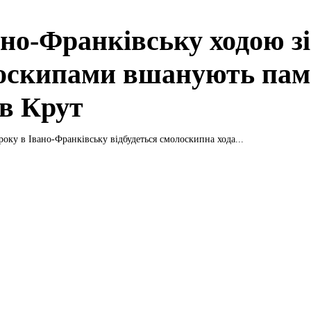
ано-Франківську ходою зі
оскипами вшанують пам
їв Крут
 року в Івано-Франківську відбудеться смолоскипна хода...