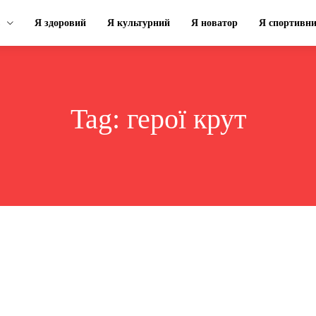
Я здоровий
Я культурний
Я новатор
Я спортивн
Tag:
герої крут