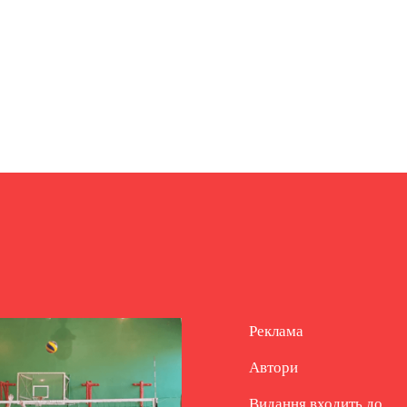
Реклама
Автори
Видання входить до