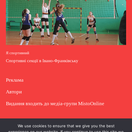
Я спортивний
Спортивні секції в Івано-Франківську
Реклама
Автори
Видання входить до медіа-групи
MistoOnline
Copyright © Повне використання матеріалу
We use cookies to ensure that we give you the best
experience on our website. If you continue to use this site we