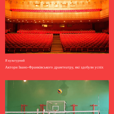
Я культурний
Актори Івано-Франківського драмтеатру, які здобули успіх