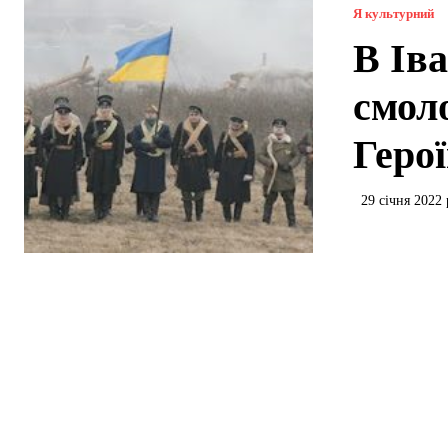
Я культурний
В Ів
смол
Геро
29 січня 2022