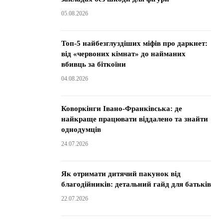
05.08.2026
Топ-5 найбезглуздіших міфів про даркнет:
від «червоних кімнат» до найманих
вбивць за біткоїни
04.08.2026
Коворкінги Івано-Франківська: де
найкраще працювати віддалено та знайти
однодумців
24.07.2026
Як отримати дитячий пакунок від
благодійників: детальний гайд для батьків
22.07.2026