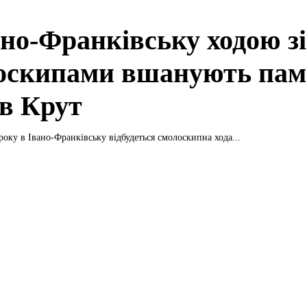
ано-Франківську ходою зі
оскипами вшанують пам
їв Крут
 року в Івано-Франківську відбудеться смолоскипна хода...