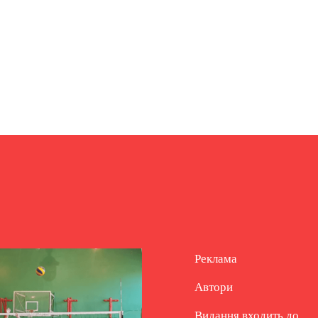
Реклама
Автори
Видання входить до