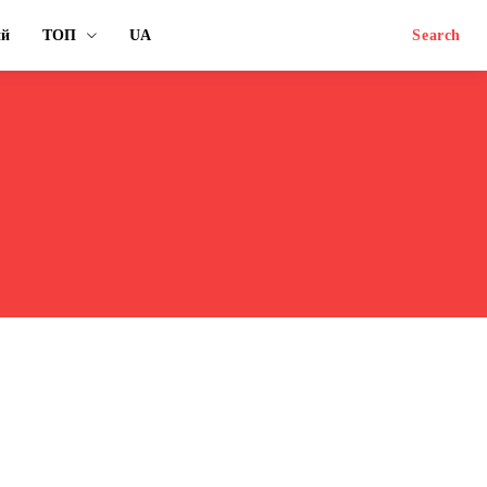
ий
ТОП
UA
Search