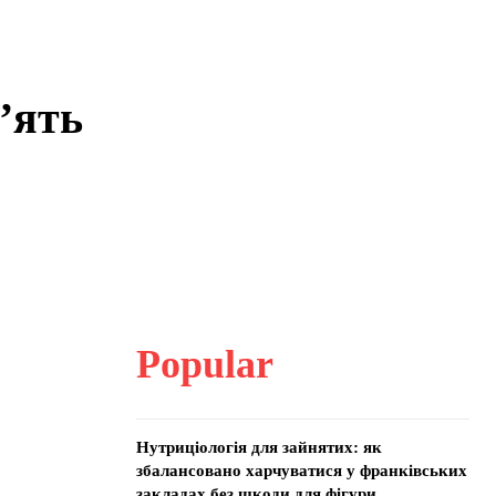
’ять
Popular
Нутриціологія для зайнятих: як
збалансовано харчуватися у франківських
закладах без шкоди для фігури