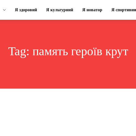
Я здоровий
Я культурний
Я новатор
Я спортивн
Tag:
память героїв крут