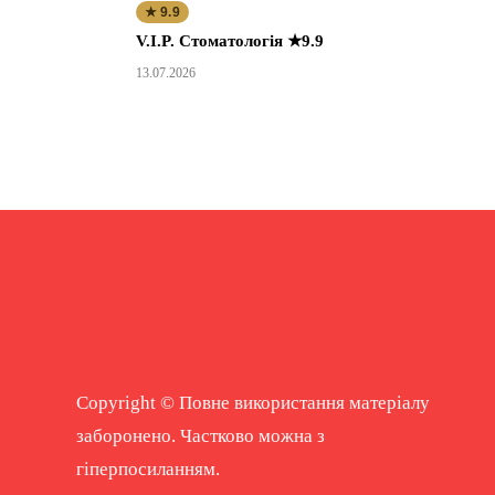
★ 9.9
V.I.P. Стоматологія ★9.9
13.07.2026
Copyright © Повне використання матеріалу
заборонено. Частково можна з
гіперпосиланням.