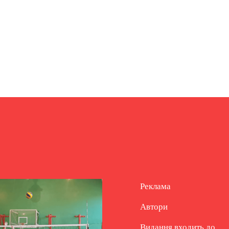
Реклама
Автори
Видання входить до