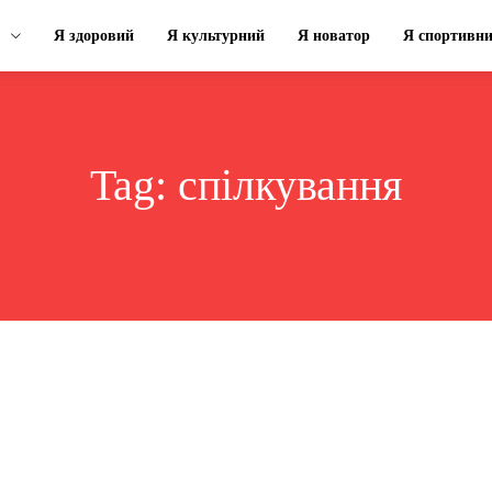
Я здоровий
Я культурний
Я новатор
Я спортивн
Tag:
спілкування