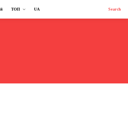
ий
ТОП
UA
Search