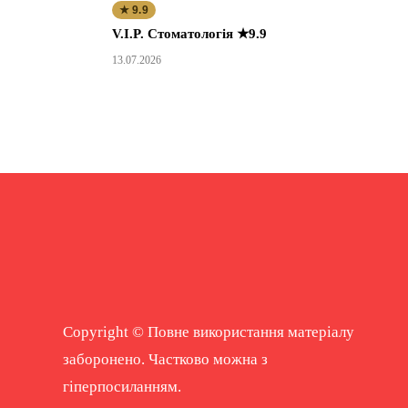
★ 9.9
V.I.P. Стоматологія ★9.9
13.07.2026
Copyright © Повне використання матеріалу
заборонено. Частково можна з
гіперпосиланням.