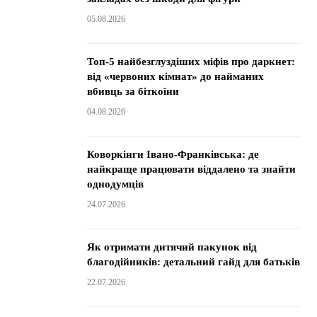
05.08.2026
Топ-5 найбезглуздіших міфів про даркнет:
від «червоних кімнат» до найманих
вбивць за біткоїни
04.08.2026
Коворкінги Івано-Франківська: де
найкраще працювати віддалено та знайти
однодумців
24.07.2026
Як отримати дитячий пакунок від
благодійників: детальний гайд для батьків
22.07.2026