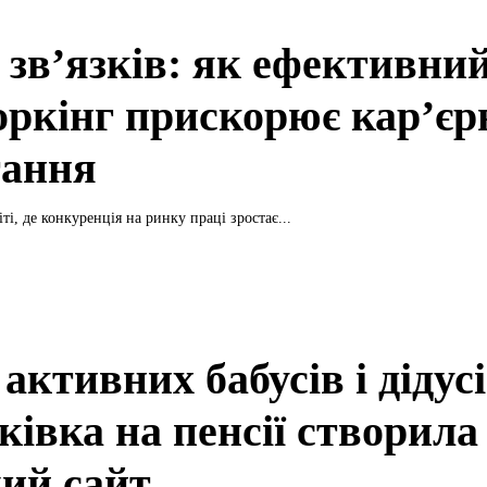
 зв’язків: як ефективни
оркінг прискорює кар’єр
тання
ті, де конкуренція на ринку праці зростає...
активних бабусів і дідусі
івка на пенсії створила
ий сайт