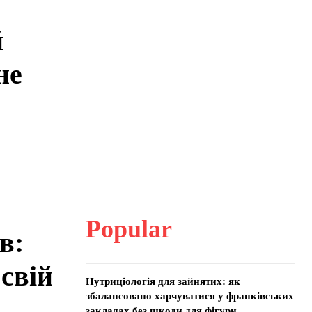
й
не
Popular
в:
 свій
Нутриціологія для зайнятих: як
збалансовано харчуватися у франківських
закладах без шкоди для фігури