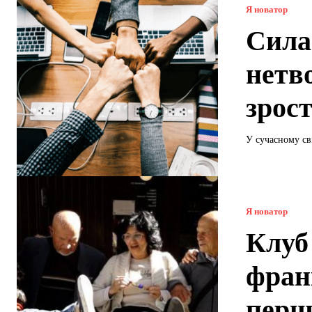
Я новатор
Сила
нетв
зрос
У сучасному сві
Я новатор
Клуб 
франк
перш