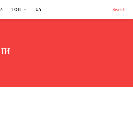
ий
ТОП
UA
Search
ни