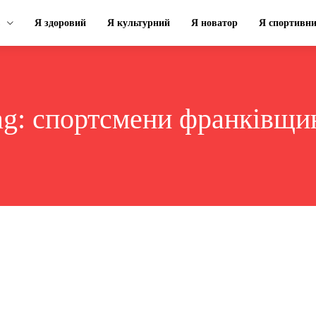
Я здоровий
Я культурний
Я новатор
Я спортивн
ag:
спортсмени франківщи