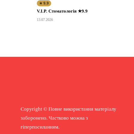
★ 9.9
V.I.P. Стоматологія ★9.9
13.07.2026
Copyright © Повне використання матеріалу
заборонено. Частково можна з
гіперпосиланням.