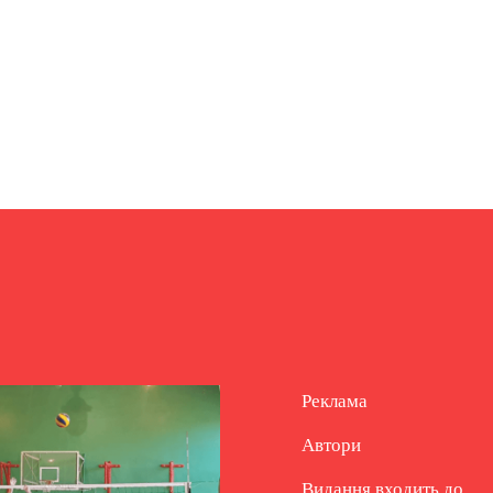
Реклама
Автори
Видання входить до