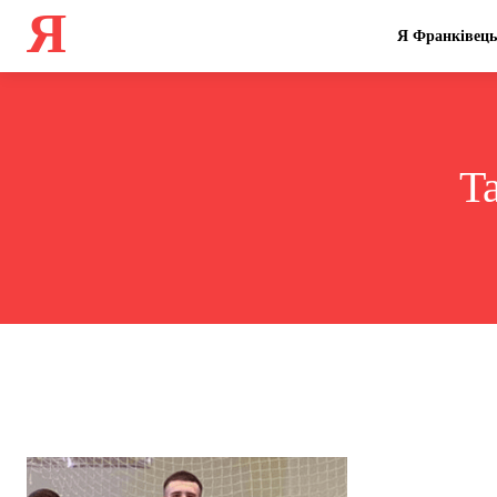
Я
Я Франківець
T