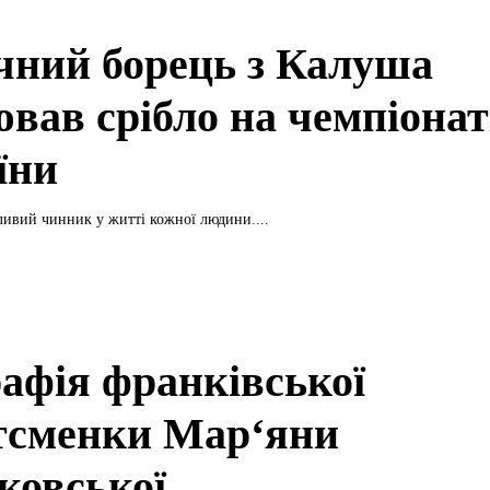
ічний борець з Калуша
ював срібло на чемпіонат
їни
ливий чинник у житті кожної людини....
рафія франківської
тсменки Мар‘яни
ковської