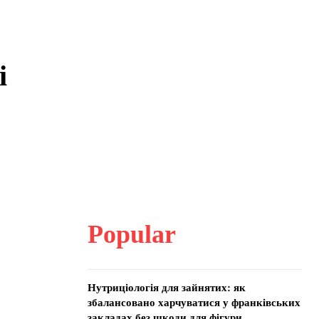
і
Popular
Нутриціологія для зайнятих: як
збалансовано харчуватися у франківських
закладах без шкоди для фігури