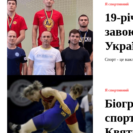
Я спортивний
19-р
заво
Укра
Спорт - це важ
Я спортивний
Біог
спор
Квят