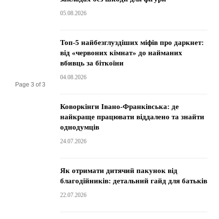
05.08.2026
Топ-5 найбезглуздіших міфів про даркнет:
від «червоних кімнат» до найманих
вбивць за біткоїни
04.08.2026
Page 3 of 3
Коворкінги Івано-Франківська: де
найкраще працювати віддалено та знайти
однодумців
24.07.2026
Як отримати дитячий пакунок від
благодійників: детальний гайд для батьків
22.07.2026