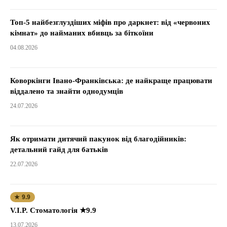
Топ-5 найбезглуздіших міфів про даркнет: від «червоних
кімнат» до найманих вбивць за біткоїни
04.08.2026
Коворкінги Івано-Франківська: де найкраще працювати
віддалено та знайти однодумців
24.07.2026
Як отримати дитячий пакунок від благодійників:
детальний гайд для батьків
22.07.2026
★ 9.9
V.I.P. Стоматологія ★9.9
13.07.2026