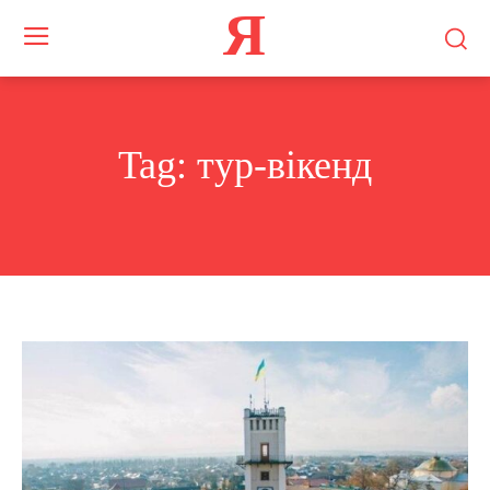
Я
Tag:
тур-вікенд